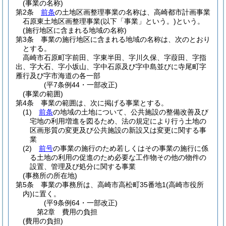
(事業の名称)
第2条
前条
の土地区画整理事業の名称は、高崎都市計画事業
石原東土地区画整理事業
(以下「事業」という。)
という。
(施行地区に含まれる地域の名称)
第3条
事業の施行地区に含まれる地域の名称は、次のとおり
とする。
高崎市石原町字前田、字東半田、字川久保、字葭田、字指
出、字大石、字小坂山、字中石原及び字中島並びに寺尾町字
雁行及び字市海道の各一部
(平7条例44・一部改正)
(事業の範囲)
第4条
事業の範囲は、次に掲げる事業とする。
(1)
前条
の地域の土地について、公共施設の整備改善及び
宅地の利用増進を図るため、法の規定により行う土地の
区画形質の変更及び公共施設の新設又は変更に関する事
業
(2)
前号
の事業の施行のため若しくはその事業の施行に係
る土地の利用の促進のため必要な工作物その他の物件の
設置、管理及び処分に関する事業
(事務所の所在地)
第5条
事業の事務所は、高崎市高松町35番地1
(高崎市役所
内)
に置く。
(平9条例64・一部改正)
第2章
費用の負担
(費用の負担)