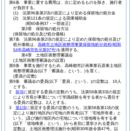
第6条
事業に要する費用は、次に定めるものを除き、施行者
が負担する。
(1)
法第96条第2項の規定により定める保留地の処分金
(2)
法第121条の規定による国庫補助金
(昭60条例37・一部改正)
第3章
保留地の処分方法
(保留地の処分及び処分価格)
第7条
法第96条第2項の規定により定めた保留地の処分及び
処分価格は、
高崎市土地区画整理事業保留地処分規程
(昭和
54年高崎市告示第97号)
を適用する。
第4章
土地区画整理審議会
(土地区画整理審議会の設置)
第8条
事業を施行するため、高崎都市計画事業石原東土地区
画整理審議会
(以下「審議会」という。)
を置く。
(委員の定数)
第9条
審議会の委員
(以下「委員」という。)
の定数は、10人
とする。
2
前項
に規定する委員の定数のうち、法第58条第3項の規定
により市長が事業について学識経験を有する者から選任す
る委員の定数は、2人とする。
3
第1項
に規定する委員の定数のうち、法第58条第1項の規
定により施行地区内の宅地の所有者
(以下「宅地所有者」と
いう。)
及び施行地区内の宅地について借地権を有する者
(以下「借地権者」という。)
から各別に選挙される委員の
定数は、土地区画整理法施行令
(昭和30年政令第47号。以