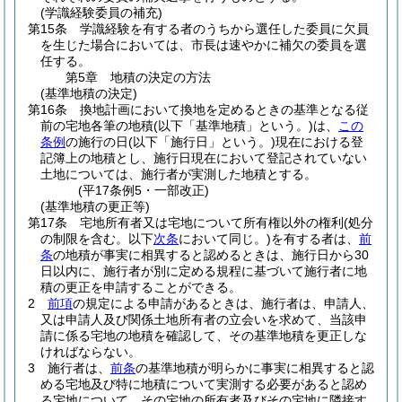
(学識経験委員の補充)
第15条
学識経験を有する者のうちから選任した委員に欠員
を生じた場合においては、市長は速やかに補欠の委員を選
任する。
第5章
地積の決定の方法
(基準地積の決定)
第16条
換地計画において換地を定めるときの基準となる従
前の宅地各筆の地積
(以下「基準地積」という。)
は、
この
条例
の施行の日
(以下「施行日」という。)
現在における登
記簿上の地積とし、施行日現在において登記されていない
土地については、施行者が実測した地積とする。
(平17条例5・一部改正)
(基準地積の更正等)
第17条
宅地所有者又は宅地について所有権以外の権利
(処分
の制限を含む。以下
次条
において同じ。)
を有する者は、
前
条
の地積が事実に相異すると認めるときは、施行日から30
日以内に、施行者が別に定める規程に基づいて施行者に地
積の更正を申請することができる。
2
前項
の規定による申請があるときは、施行者は、申請人、
又は申請人及び関係土地所有者の立会いを求めて、当該申
請に係る宅地の地積を確認して、その基準地積を更正しな
ければならない。
3
施行者は、
前条
の基準地積が明らかに事実に相異すると認
める宅地及び特に地積について実測する必要があると認め
る宅地について、その宅地の所有者及びその宅地に隣接す