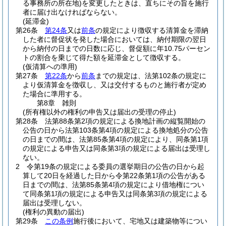
る事務所の所在地)
を変更したときは、直ちにその旨を施行
者に届け出なければならない。
(延滞金)
第26条
第24条
又は
前条
の規定により徴収する清算金を滞納
した者に督促状を発した場合においては、納付期限の翌日
から納付の日までの日数に応じ、督促額に年10.75パーセン
トの割合を乗じて得た額を延滞金として徴収する。
(仮清算への準用)
第27条
第22条
から
前条
までの規定は、法第102条の規定に
より仮清算金を徴収し、又は交付するものと施行者が定め
た場合に準用する。
第8章
雑則
(所有権以外の権利の申告又は届出の受理の停止)
第28条
法第88条第2項の規定による換地計画の縦覧開始の
公告の日から法第103条第4項の規定による換地処分の公告
の日までの間は、法第85条第4項の規定により、同条第1項
の規定による申告又は同条第3項の規定による届出は受理し
ない。
2
令第19条の規定による委員の選挙期日の公告の日から起
算して20日を経過した日から令第22条第1項の公告がある
日までの間は、法第85条第4項の規定により借地権につい
て同条第1項の規定による申告又は同条第3項の規定による
届出は受理しない。
(権利の異動の届出)
第29条
この条例
施行後において、宅地又は建築物等につい