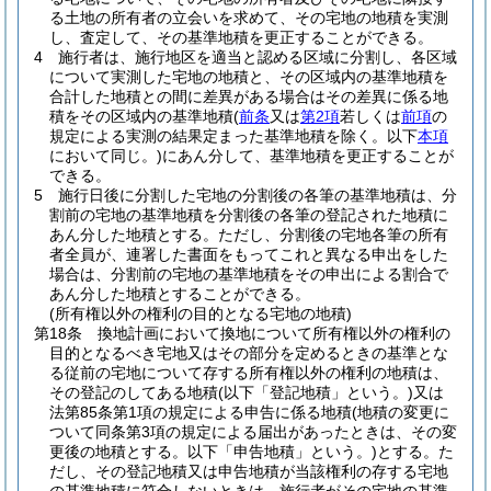
る土地の所有者の立会いを求めて、その宅地の地積を実測
し、査定して、その基準地積を更正することができる。
4
施行者は、施行地区を適当と認める区域に分割し、各区域
について実測した宅地の地積と、その区域内の基準地積を
合計した地積との間に差異がある場合はその差異に係る地
積をその区域内の基準地積
(
前条
又は
第2項
若しくは
前項
の
規定による実測の結果定まった基準地積を除く。以下
本項
において同じ。)
にあん分して、基準地積を更正することが
できる。
5
施行日後に分割した宅地の分割後の各筆の基準地積は、分
割前の宅地の基準地積を分割後の各筆の登記された地積に
あん分した地積とする。
ただし、分割後の宅地各筆の所有
者全員が、連署した書面をもってこれと異なる申出をした
場合は、分割前の宅地の基準地積をその申出による割合で
あん分した地積とすることができる。
(所有権以外の権利の目的となる宅地の地積)
第18条
換地計画において換地について所有権以外の権利の
目的となるべき宅地又はその部分を定めるときの基準とな
る従前の宅地について存する所有権以外の権利の地積は、
その登記のしてある地積
(以下「登記地積」という。)
又は
法第85条第1項の規定による申告に係る地積
(地積の変更に
ついて同条第3項の規定による届出があったときは、その変
更後の地積とする。以下「申告地積」という。)
とする。
た
だし、その登記地積又は申告地積が当該権利の存する宅地