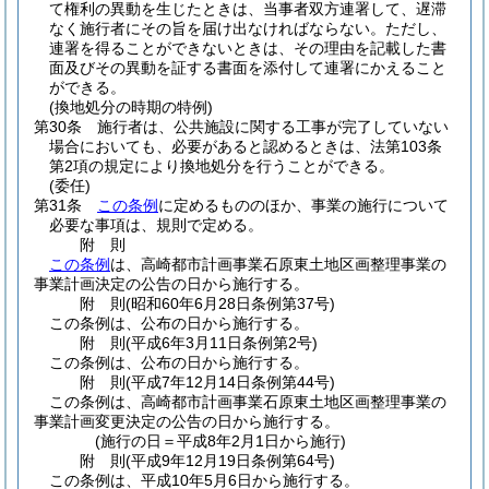
て権利の異動を生じたときは、当事者双方連署して、遅滞
なく施行者にその旨を届け出なければならない。
ただし、
連署を得ることができないときは、その理由を記載した書
面及びその異動を証する書面を添付して連署にかえること
ができる。
(換地処分の時期の特例)
第30条
施行者は、公共施設に関する工事が完了していない
場合においても、必要があると認めるときは、法第103条
第2項の規定により換地処分を行うことができる。
(委任)
第31条
この条例
に定めるもののほか、事業の施行について
必要な事項は、規則で定める。
附
則
この条例
は、高崎都市計画事業石原東土地区画整理事業の
事業計画決定の公告の日から施行する。
附
則
(昭和60年6月28日
条例第37号)
この条例は、公布の日から施行する。
附
則
(平成6年3月11日
条例第2号)
この条例は、公布の日から施行する。
附
則
(平成7年12月14日
条例第44号)
この条例は、高崎都市計画事業石原東土地区画整理事業の
事業計画変更決定の公告の日から施行する。
(施行の日＝平成8年2月1日から施行)
附
則
(平成9年12月19日
条例第64号)
この条例は、平成10年5月6日から施行する。