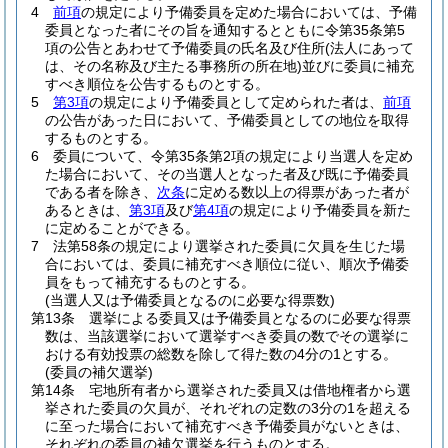
4
前項
の規定により予備委員を定めた場合においては、予備
委員となった者にその旨を通知するとともに令第35条第5
項の公告とあわせて予備委員の氏名及び住所
(法人にあって
は、その名称及び主たる事務所の所在地)
並びに委員に補充
すべき順位を公告するものとする。
5
第3項
の規定により予備委員として定められた者は、
前項
の公告があった日において、予備委員としての地位を取得
するものとする。
6
委員について、令第35条第2項の規定により当選人を定め
た場合において、その当選人となった者及び既に予備委員
である者を除き、
次条
に定める数以上の得票があった者が
あるときは、
第3項
及び
第4項
の規定により予備委員を新た
に定めることができる。
7
法第58条の規定により選挙された委員に欠員を生じた場
合においては、委員に補充すべき順位に従い、順次予備委
員をもって補充するものとする。
(当選人又は予備委員となるのに必要な得票数)
第13条
選挙による委員又は予備委員となるのに必要な得票
数は、当該選挙において選挙すべき委員の数でその選挙に
おける有効投票の総数を除して得た数の4分の1とする。
(委員の補欠選挙)
第14条
宅地所有者から選挙された委員又は借地権者から選
挙された委員の欠員が、それぞれの定数の3分の1を超える
に至った場合において補充すべき予備委員がないときは、
それぞれの委員の補欠選挙を行うものとする。