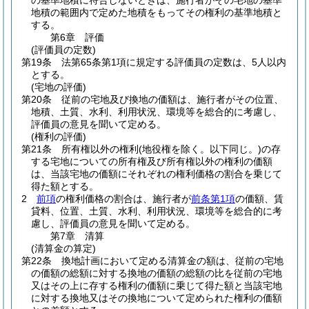
の基準地積に符合しないときは、施行者がその宅地の基準
地積の範囲内で定めた地積をもってその権利の基準地積と
する。
第6章
評価
(評価員の定数)
第19条
法第65条第1項に規定する評価員の定数は、5人以内
とする。
(宅地の評価)
第20条
従前の宅地及び換地の価額は、施行者がその位置、
地積、土質、水利、利用状況、環境等を総合的に考慮し、
評価員の意見を聞いて定める。
(権利の評価)
第21条
所有権以外の権利
(地役権を除く。以下同じ。)
の存
する宅地についての所有権及び所有権以外の権利の価額
は、当該宅地の価額にそれぞれの権利価格の割合を乗じて
得た額とする。
2
前項
の権利価格の割合は、施行者が
前条第1項
の価額、賃
貸料、位置、土質、水利、利用状況、環境等を総合的に考
慮し、評価員の意見を聞いて定める。
第7章
清算
(清算金の算定)
第22条
換地計画において定める清算金の額は、従前の宅地
の価額の総額に対する換地の価額の総額の比を従前の宅地
又はその上に存する権利の価額に乗じて得た額と当該宅地
に対する換地又はその換地について定められた権利の価額