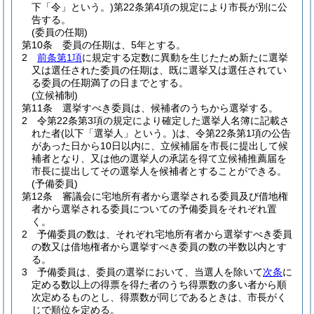
下「令」という。)
第22条第4項の規定により市長が別に公
告する。
(委員の任期)
第10条
委員の任期は、5年とする。
2
前条第1項
に規定する定数に異動を生じたため新たに選挙
又は選任された委員の任期は、既に選挙又は選任されてい
る委員の任期満了の日までとする。
(立候補制)
第11条
選挙すべき委員は、候補者のうちから選挙する。
2
令第22条第3項の規定により確定した選挙人名簿に記載さ
れた者
(以下「選挙人」という。)
は、令第22条第1項の公告
があった日から10日以内に、立候補届を市長に提出して候
補者となり、又は他の選挙人の承諾を得て立候補推薦届を
市長に提出してその選挙人を候補者とすることができる。
(予備委員)
第12条
審議会に宅地所有者から選挙される委員及び借地権
者から選挙される委員についての予備委員をそれぞれ置
く。
2
予備委員の数は、それぞれ宅地所有者から選挙すべき委員
の数又は借地権者から選挙すべき委員の数の半数以内とす
る。
3
予備委員は、委員の選挙において、当選人を除いて
次条
に
定める数以上の得票を得た者のうち得票数の多い者から順
次定めるものとし、得票数が同じであるときは、市長がく
じで順位を定める。