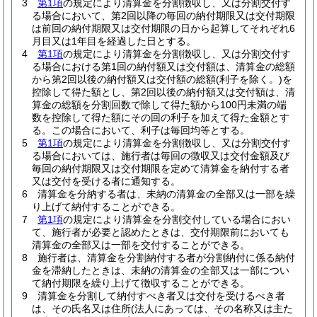
3
第1項
の規定により清算金を分割徴収し、又は分割交付す
る場合において、第2回以降の毎回の納付期限又は交付期限
は前回の納付期限又は交付期限の日から起算してそれぞれ6
月目又は1年目を経過した日とする。
4
第1項
の規定により清算金を分割徴収し、又は分割交付す
る場合における第1回の納付額又は交付額は、清算金の総額
から第2回以後の納付額又は交付額の総額
(利子を除く。)
を
控除して得た額とし、第2回以後の納付額又は交付額は、清
算金の総額を分割回数で除して得た額から100円未満の端
数を控除して得た額にその回の利子を加えて得た金額とす
る。
この場合において、利子は毎回均等とする。
5
第1項
の規定により清算金を分割徴収し、又は分割交付す
る場合においては、施行者は毎回の徴収又は交付金額及び
毎回の納付期限又は交付期限を定めて清算金を納付する者
又は交付を受ける者に通知する。
6
清算金を分納する者は、未納の清算金の全部又は一部を繰
り上げて納付することができる。
7
第1項
の規定により清算金を分割交付している場合におい
て、施行者が必要と認めたときは、交付期限前においても
清算金の全部又は一部を交付することができる。
8
施行者は、清算金を分割納付する者が分割納付に係る納付
金を滞納したときは、未納の清算金の全部又は一部につい
て納付期限を繰り上げて徴収することができる。
9
清算金を分割して納付すべき者又は交付を受けるべき者
は、その氏名又は住所
(法人にあっては、その名称又は主た