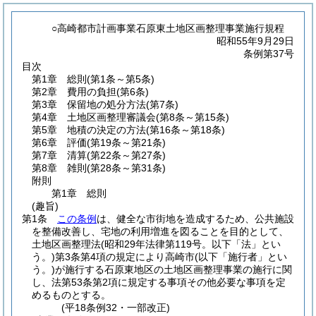
○高崎都市計画事業石原東土地区画整理事業施行規程
昭和55年9月29日
条例第37号
目次
第1章
総則
(第1条～第5条)
第2章
費用の負担
(第6条)
第3章
保留地の処分方法
(第7条)
第4章
土地区画整理審議会
(第8条～第15条)
第5章
地積の決定の方法
(第16条～第18条)
第6章
評価
(第19条～第21条)
第7章
清算
(第22条～第27条)
第8章
雑則
(第28条～第31条)
附則
第1章
総則
(趣旨)
第1条
この条例
は、健全な市街地を造成するため、公共施設
を整備改善し、宅地の利用増進を図ることを目的として、
土地区画整理法
(昭和29年法律第119号。以下「法」とい
う。)
第3条第4項の規定により高崎市
(以下「施行者」とい
う。)
が施行する石原東地区の土地区画整理事業の施行に関
し、法第53条第2項に規定する事項その他必要な事項を定
めるものとする。
(平18条例32・一部改正)