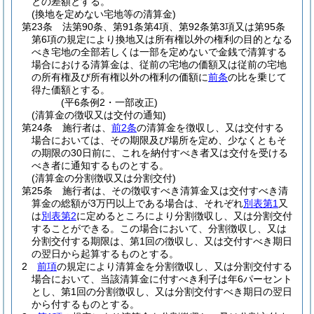
との差額とする。
(換地を定めない宅地等の清算金)
第23条
法第90条、第91条第4項、第92条第3項又は第95条
第6項の規定により換地又は所有権以外の権利の目的となる
べき宅地の全部若しくは一部を定めないで金銭で清算する
場合における清算金は、従前の宅地の価額又は従前の宅地
の所有権及び所有権以外の権利の価額に
前条
の比を乗じて
得た価額とする。
(平6条例2・一部改正)
(清算金の徴収又は交付の通知)
第24条
施行者は、
前2条
の清算金を徴収し、又は交付する
場合においては、その期限及び場所を定め、少なくともそ
の期限の30日前に、これを納付すべき者又は交付を受ける
べき者に通知するものとする。
(清算金の分割徴収又は分割交付)
第25条
施行者は、その徴収すべき清算金又は交付すべき清
算金の総額が3万円以上である場合は、それぞれ
別表第1
又
は
別表第2
に定めるところにより分割徴収し、又は分割交付
することができる。
この場合において、分割徴収し、又は
分割交付する期限は、第1回の徴収し、又は交付すべき期日
の翌日から起算するものとする。
2
前項
の規定により清算金を分割徴収し、又は分割交付する
場合において、当該清算金に付すべき利子は年6パーセント
とし、第1回の分割徴収し、又は分割交付すべき期日の翌日
から付するものとする。