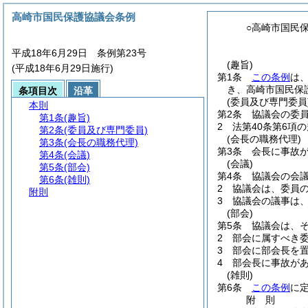
高崎市国民保護協議会条例
○高崎市国民
平成18年6月29日 条例第23号
(趣旨)
(平成18年6月29日施行)
第1条
この条例
は
き、高崎市国民保
条項目次
沿革
(委員及び専門委員
本則
第2条
協議会の委員
第1条
(趣旨)
2
法第40条第6項
第2条
(委員及び専門委員)
(会長の職務代理)
第3条
(会長の職務代理)
第3条
会長に事故
第4条
(会議)
(会議)
第5条
(部会)
第4条
協議会の会
第6条
(雑則)
2
協議会は、委員
附則
3
協議会の議事は
(部会)
第5条
協議会は、
2
部会に属すべき
3
部会に部会長を
4
部会長に事故が
(雑則)
第6条
この条例
に
附
則