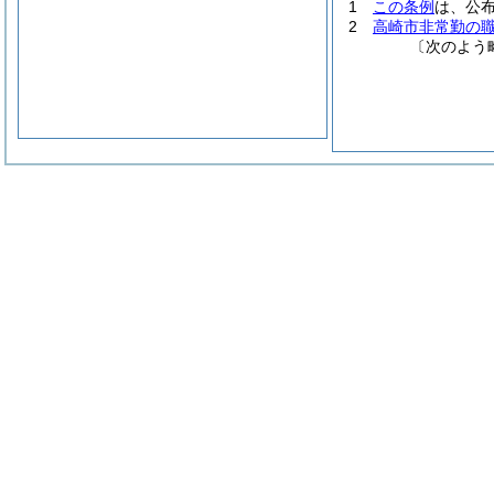
1
この条例
は、公
2
高崎市非常勤の
〔次のよう