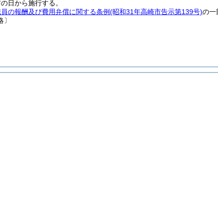
布の日から施行する。
職員の報酬及び費用弁償に関する条例
(昭和31年高崎市告示第139号)
の一
略〕