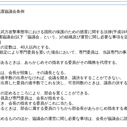
保護協議会条例
、武力攻撃事態等における国民の保護のための措置に関する法律
(平成1
護協議会
(以下「協議会」という。)
の組織及び運営に関し必要な事項を
)
の定数は、40人以内とする。
の規定により専門委員を置いた場合において、専門委員は、当該専門の
があるときは、あらかじめその指名する委員がその職務を代理する。
議は、会長が招集し、その議長となる。
の過半数の出席がなければ、会議を開き、議決をすることができない。
、出席した委員の過半数でこれを決し、可否同数のときは、議長の決す
その定めるところにより、部会を置くことができる。
委員及び専門委員は、会長が指名する。
置き、会長の指名する委員がこれに当たる。
あるときは、部会に属する委員のうちから部会長があらかじめ指名する
定めるもののほか、協議会の運営に関し必要な事項は、会長が協議会に