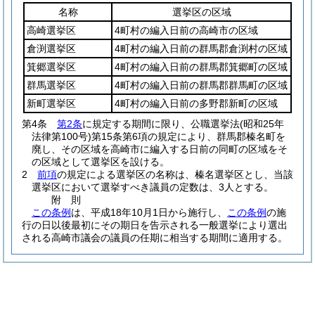
名称
選挙区の区域
高崎選挙区
4町村の編入日前の高崎市の区域
倉渕選挙区
4町村の編入日前の群馬郡倉渕村の区域
箕郷選挙区
4町村の編入日前の群馬郡箕郷町の区域
群馬選挙区
4町村の編入日前の群馬郡群馬町の区域
新町選挙区
4町村の編入日前の多野郡新町の区域
第4条
第2条
に規定する期間に限り、公職選挙法
(昭和25年
法律第100号)
第15条第6項の規定により、群馬郡榛名町を
廃し、その区域を高崎市に編入する日前の同町の区域をそ
の区域として選挙区を設ける。
2
前項
の規定による選挙区の名称は、榛名選挙区とし、当該
選挙区において選挙すべき議員の定数は、3人とする。
附
則
この条例
は、平成18年10月1日から施行し、
この条例
の施
行の日以後最初にその期日を告示される一般選挙により選出
される高崎市議会の議員の任期に相当する期間に適用する。