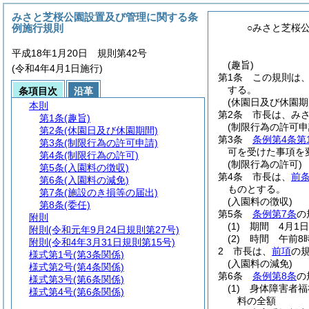
みさと芝桜公園設置及び管理に関する条
例施行規則
○みさと芝桜
平成18年1月20日 規則第42号
(趣旨)
(令和4年4月1日施行)
第1条
この規則は
する。
条項目次
沿革
(休園日及び休園期
本則
第2条
市長は、み
第1条
(趣旨)
(制限行為の許可申
第2条
(休園日及び休園期間)
第3条
条例第4条第
第3条
(制限行為の許可申請)
可を受けた事項を
第4条
(制限行為の許可)
(制限行為の許可)
第5条
(入園料の徴収)
第4条
市長は、
前
第6条
(入園料の減免)
ものとする。
第7条
(施設のき損等の届出)
(入園料の徴収)
第8条
(委任)
第5条
条例第7条
の
附則
(1)
期間 4月1日
附則
(令和元年9月24日規則第27号)
(2)
時間 午前8
附則
(令和4年3月31日規則第15号)
2
市長は、
前項
の
様式第1号
(第3条関係)
(入園料の減免)
様式第2号
(第4条関係)
第6条
条例第8条
の
様式第3号
(第6条関係)
(1)
身体障害者福
様式第4号
(第6条関係)
料の全額