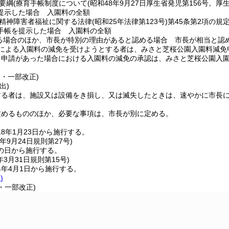
要綱
(療育手帳制度について
(昭和48年9月27日厚生省発児第156号。厚
提示した場合 入園料の全額
精神障害者福祉に関する法律
(昭和25年法律第123号)
第45条第2項の
手帳を提示した場合 入園料の全額
る場合のほか、市長が特別の理由があると認める場合 市長が相当と認
による入園料の減免を受けようとする者は、みさと芝桜公園入園料減免
る申請があった場合における入園料の減免の承認は、みさと芝桜公園入
。
7・一部改正)
出)
する者は、施設又は設備をき損し、又は滅失したときは、速やかに市長
定めるもののほか、必要な事項は、市長が別に定める。
8年1月23日から施行する。
年9月24日
規則第27号)
の日から施行する。
年3月31日
規則第15号)
4年4月1日から施行する。
)
5・一部改正)