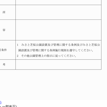
)
5・一部改正)