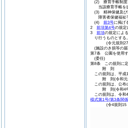
(2)
療育手帳制度
当該療育手帳を
(3)
精神保健及び
障害者保健福祉
(4)
前3号
に掲げ
2
前項第4号
の規定
3
前項
の規定によ
り行うものとする
(令元規則2
(施設のき損等の届
第7条
公園を使用
(委任)
第8条
この規則に
附
則
この規則は、平成1
附
則
(令和元
この規則は、公布
附
則
(令和4
この規則は、令和
様式第1号
(第3条関係
(令4規則1