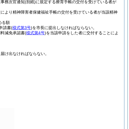
生事務次官通知)
別紙)
に規定する療育手帳の交付を受けている者が
規定により精神障害者保健福祉手帳の交付を受けている者が当該精神
める額
申請書
(
様式第3号
)
を市長に提出しなければならない。
園料減免承認書
(
様式第4号
)
を当該申請をした者に交付することによ
に届け出なければならない。