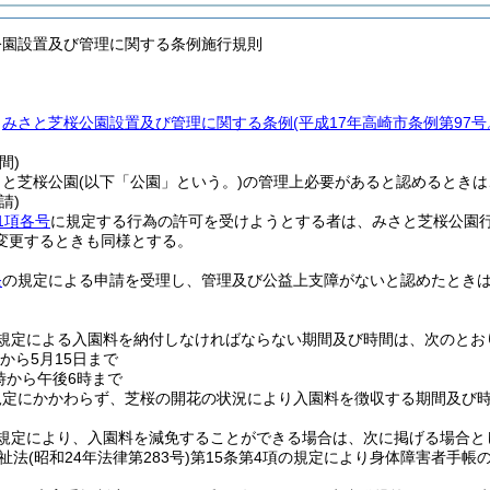
公園設置及び管理に関する条例施行規則
、
みさと芝桜公園設置及び管理に関する条例
(平成17年高崎市条例第97
間)
さと芝桜公園
(以下「公園」という。)
の管理上必要があると認めるときは
請)
1項各号
に規定する行為の許可を受けようとする者は、みさと芝桜公園
変更するときも同様とする。
条
の規定による申請を受理し、管理及び公益上支障がないと認めたとき
規定による入園料を納付しなければならない期間及び時間は、次のとお
から5月15日まで
時から午後6時まで
規定にかかわらず、芝桜の開花の状況により入園料を徴収する期間及び
規定により、入園料を減免することができる場合は、次に掲げる場合と
祉法
(昭和24年法律第283号)
第15条第4項の規定により身体障害者手帳