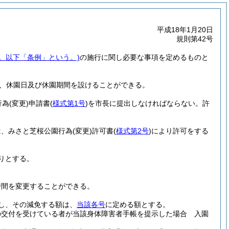
平成18年1月20日
規則第42号
号。以下「条例」という。)
の施行に関し必要な事項を定めるものと
、休園日及び休園期間を設けることができる。
行為
(変更)
申請書
(
様式第1号
)
を市長に提出しなければならない。
許
は、みさと芝桜公園行為
(変更)
許可書
(
様式第2号
)
により許可をする
りとする。
時間を変更することができる。
し、その減免する額は、
当該各号
に定める額とする。
の交付を受けている者が当該身体障害者手帳を提示した場合 入園