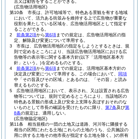
言又は勧告をすることができる。
(広告物活用地区)
第10条
市長は、許可地域等で、特色ある景観を有する地域
において、活力ある街並みを維持する上で広告物が重要な
役割を果たしている区域を、広告物活用地区として指定す
ることができる。
2
前条第2項
から
第6項
までの規定は、広告物活用地区の指
定、解除及び変更について準用する。
3
市長は、広告物活用地区の指定をしようとするときは、規
則で定めるところにより、当該広告物活用地区における広
告物等の表示等に関する基本方針
(以下「活用地区基本方
針」という。)
を定めるものとする。
4
前条第2項
から
第6項
までの規定は、活用地区基本方針の
決定及び変更について準用する。
この場合において、
同項
中「その旨及びその区域」とあるのは、「その旨」と読み
替えるものとする。
5
広告物活用地区において、表示され、又は設置される広告
物等については、規則で定めるところにより、当該地区の
特色ある景観の形成上及び安全上支障を及ぼすおそれのな
いものとして市長の確認を受けたものに限り、
第7条
及び
第
8条
の規定は、適用しない。
(広告物協定地区)
第11条
相当規模の一団の土地又は道路、河川等に隣接する
相当の区間にわたる土地
(これらの土地のうち、公共施設の
用に供する土地その他市長が指定する土地を除く。)
の所有