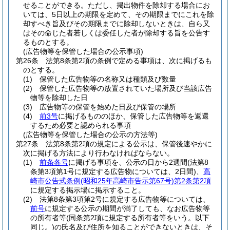
せることができる。
ただし、掲出物件を除却する場合にお
いては、5日以上の期限を定めて、その期限までにこれを除
却すべき旨及びその期限までに除却しないときは、自ら又
はその命じた者若しくは委任した者が除却する旨を公告す
るものとする。
(広告物等を保管した場合の公示事項)
第26条
法第8条第2項の条例で定める事項は、次に掲げるも
のとする。
(1)
保管した広告物等の名称又は種類及び数量
(2)
保管した広告物等の放置されていた場所及び当該広告
物等を除却した日
(3)
広告物等の保管を始めた日及び保管の場所
(4)
前3号
に掲げるもののほか、保管した広告物等を返還
するため必要と認められる事項
(広告物等を保管した場合の公示の方法等)
第27条
法第8条第2項の規定による公示は、保管後速やかに
次に掲げる方法により行わなければならない。
(1)
前条各号
に掲げる事項を、公示の日から2週間
(法第8
条第3項第1号に規定する広告物については、2日間)
、
高
崎市公告式条例
(昭和25年高崎市告示第67号)
第2条第2項
に規定する掲示場に掲示すること。
(2)
法第8条第3項第2号に規定する広告物等については、
前号
に規定する公示の期間が満了しても、なお広告物等
の所有者等
(同条第2項に規定する所有者等をいう。以下
同じ。)
の氏名及び住所を知ることができないときは、そ