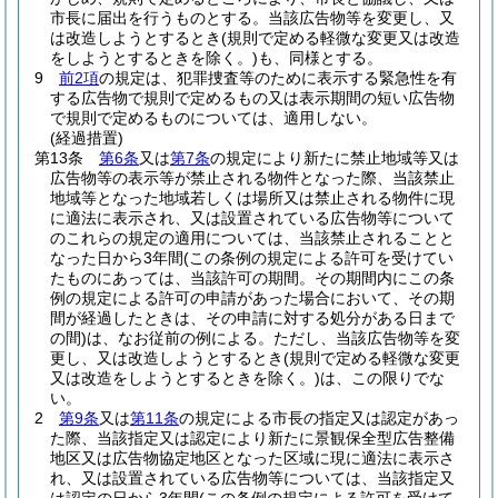
市長に届出を行うものとする。
当該広告物等を変更し、又
は改造しようとするとき
(規則で定める軽微な変更又は改造
をしようとするときを除く。)
も、同様とする。
9
前2項
の規定は、犯罪捜査等のために表示する緊急性を有
する広告物で規則で定めるもの又は表示期間の短い広告物
で規則で定めるものについては、適用しない。
(経過措置)
第13条
第6条
又は
第7条
の規定により新たに禁止地域等又は
広告物等の表示等が禁止される物件となった際、当該禁止
地域等となった地域若しくは場所又は禁止される物件に現
に適法に表示され、又は設置されている広告物等について
のこれらの規定の適用については、当該禁止されることと
なった日から3年間
(この条例の規定による許可を受けてい
たものにあっては、当該許可の期間。その期間内にこの条
例の規定による許可の申請があった場合において、その期
間が経過したときは、その申請に対する処分がある日まで
の間)
は、なお従前の例による。
ただし、当該広告物等を変
更し、又は改造しようとするとき
(規則で定める軽微な変更
又は改造をしようとするときを除く。)
は、この限りでな
い。
2
第9条
又は
第11条
の規定による市長の指定又は認定があっ
た際、当該指定又は認定により新たに景観保全型広告整備
地区又は広告物協定地区となった区域に現に適法に表示さ
れ、又は設置されている広告物等については、当該指定又