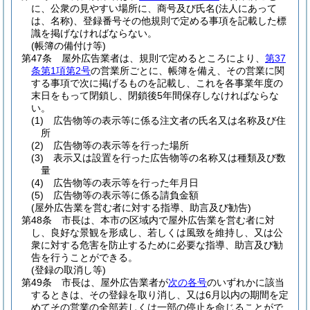
に、公衆の見やすい場所に、商号及び氏名
(法人にあって
は、名称)
、登録番号その他規則で定める事項を記載した標
識を掲げなければならない。
(帳簿の備付け等)
第47条
屋外広告業者は、規則で定めるところにより、
第37
条第1項第2号
の営業所ごとに、帳簿を備え、その営業に関
する事項で次に掲げるものを記載し、これを各事業年度の
末日をもって閉鎖し、閉鎖後5年間保存しなければならな
い。
(1)
広告物等の表示等に係る注文者の氏名又は名称及び住
所
(2)
広告物等の表示等を行った場所
(3)
表示又は設置を行った広告物等の名称又は種類及び数
量
(4)
広告物等の表示等を行った年月日
(5)
広告物等の表示等に係る請負金額
(屋外広告業を営む者に対する指導、助言及び勧告)
第48条
市長は、本市の区域内で屋外広告業を営む者に対
し、良好な景観を形成し、若しくは風致を維持し、又は公
衆に対する危害を防止するために必要な指導、助言及び勧
告を行うことができる。
(登録の取消し等)
第49条
市長は、屋外広告業者が
次の各号
のいずれかに該当
するときは、その登録を取り消し、又は6月以内の期間を定
めてその営業の全部若しくは一部の停止を命じることがで