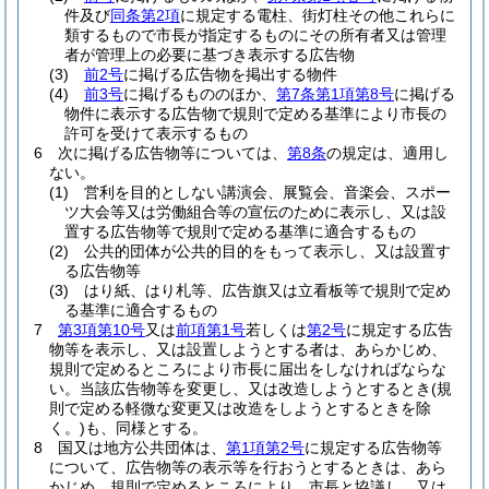
件及び
同条第2項
に規定する電柱、街灯柱その他これらに
類するもので市長が指定するものにその所有者又は管理
者が管理上の必要に基づき表示する広告物
(3)
前2号
に掲げる広告物を掲出する物件
(4)
前3号
に掲げるもののほか、
第7条第1項第8号
に掲げる
物件に表示する広告物で規則で定める基準により市長の
許可を受けて表示するもの
6
次に掲げる広告物等については、
第8条
の規定は、適用し
ない。
(1)
営利を目的としない講演会、展覧会、音楽会、スポー
ツ大会等又は労働組合等の宣伝のために表示し、又は設
置する広告物等で規則で定める基準に適合するもの
(2)
公共的団体が公共的目的をもって表示し、又は設置す
る広告物等
(3)
はり紙、はり札等、広告旗又は立看板等で規則で定め
る基準に適合するもの
7
第3項第10号
又は
前項第1号
若しくは
第2号
に規定する広告
物等を表示し、又は設置しようとする者は、あらかじめ、
規則で定めるところにより市長に届出をしなければならな
い。
当該広告物等を変更し、又は改造しようとするとき
(規
則で定める軽微な変更又は改造をしようとするときを除
く。)
も、同様とする。
8
国又は地方公共団体は、
第1項第2号
に規定する広告物等
について、広告物等の表示等を行おうとするときは、あら
かじめ、規則で定めるところにより、市長と協議し、又は