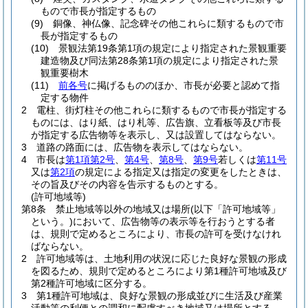
もので市長が指定するもの
(9)
銅像、神仏像、記念碑その他これらに類するもので市
長が指定するもの
(10)
景観法第19条第1項の規定により指定された景観重要
建造物及び同法第28条第1項の規定により指定された景
観重要樹木
(11)
前各号
に掲げるもののほか、市長が必要と認めて指
定する物件
2
電柱、街灯柱その他これらに類するもので市長が指定する
ものには、はり紙、はり札等、広告旗、立看板等及び市長
が指定する広告物等を表示し、又は設置してはならない。
3
道路の路面には、広告物を表示してはならない。
4
市長は
第1項第2号
、
第4号
、
第8号
、
第9号
若しくは
第11号
又は
第2項
の規定による指定又は指定の変更をしたときは、
その旨及びその内容を告示するものとする。
(許可地域等)
第8条
禁止地域等以外の地域又は場所
(以下「許可地域等」
という。)
において、広告物等の表示等を行おうとする者
は、規則で定めるところにより、市長の許可を受けなけれ
ばならない。
2
許可地域等は、土地利用の状況に応じた良好な景観の形成
を図るため、規則で定めるところにより第1種許可地域及び
第2種許可地域に区分する。
3
第1種許可地域は、良好な景観の形成並びに生活及び産業