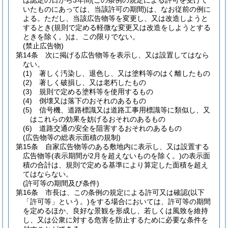
は認定の日から3年間
(この条例の規定による許可を受けて
いたものにあっては、当該許可の期間)
は、なお従前の例に
よる。
ただし、当該広告物等を変更し、又は改造しようと
するとき
(規則で定める軽微な変更又は改造をしようとする
ときを除く。)
は、この限りでない。
(禁止広告物)
第14条
次に掲げる広告物等を表示し、又は設置してはなら
ない。
(1)
著しく汚染し、退色し、又は塗料等のはく離したもの
(2)
著しく破損し、又は老朽したもの
(3)
規則で定める塗料等を使用するもの
(4)
倒壊又は落下のおそれのあるもの
(5)
信号機、道路標識又は道路工事用標識等に類似し、又
はこれらの効果を妨げるおそれのあるもの
(6)
道路交通の安全を阻害するおそれのあるもの
(広告物等の総表示面積の規制)
第15条
自家広告物等のある敷地内に表示し、又は設置する
広告物等
(表示期間が2月を超えないものを除く。)
の表示面
積の合計は、規則で定める基準により算定した面積を超え
てはならない。
(許可等の期間及び条件)
第16条
市長は、この条例の規定による許可又は確認
(以下
「許可等」という。)
をする場合においては、許可等の期間
を定めるほか、良好な景観を形成し、若しくは風致を維持
し、又は公衆に対する危害を防止するために必要な条件を