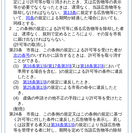
定により許可等が取り消されたとき、又は広告物等の表示
等が必要でなくなったときは、遅滞なく、当該広告物等を
除却しなければならない。
第13条
に規定する広告物等につ
いて、
同条
の規定による期間が経過した場合においても、
同様とする。
2
この条例の規定による許可等に係る広告物等を除却した者
は、遅滞なく、規則で定めるところにより、その旨を市長
に届け出なければならない。
(許可等の取消し)
第23条
市長は、この条例の規定による許可等を受けた者が
次の各号
のいずれかに該当するときは、許可等を取り消す
ことができる。
(1)
第16条第1項
(
第17条第3項
又は
第18条第2項
において
準用する場合を含む。)
の規定による許可等の条件に違反
したとき。
(2)
第18条第1項
の規定に違反したとき。
(3)
第25条第1項
の規定による市長の命令に違反したと
き。
(4)
虚偽の申請その他不正の手段により許可等を受けたと
き。
(勧告)
第24条
市長は、この条例の規定又はこの条例の規定に基づ
く許可等に付した条件に違反した広告物等を表示し、若し
くは設置する者又は
第34条第1項
の規定により当該広告物
等を管理する者に対し、期間を定めて当該広告物等の除却