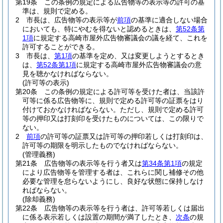
第19条
この条例の規定による広告物等の表示等の許可の基
準は、規則で定める。
2
市長は、広告物等の表示等が
前項
の基準に適合しない場合
においても、特にやむを得ないと認めるときは、
第52条第
1項
に規定する高崎市屋外広告物審議会の議を経て、これを
許可することができる。
3
市長は、
第1項
の基準を定め、又は変更しようとするとき
は、
第52条第1項
に規定する高崎市屋外広告物審議会の意
見を聴かなければならない。
(許可等の表示)
第20条
この条例の規定による許可等を受けた者は、当該許
可等に係る広告物等に、規則で定める許可等の証票をはり
付けておかなければならない。
ただし、規則で定める許可
等の押印又は打刻印を受けたものについては、この限りで
ない。
2
前項
の許可等の証票又は許可等の押印若しくは打刻印は、
許可等の期限を明示したものでなければならない。
(管理義務)
第21条
広告物等の表示等を行う者又は
第34条第1項
の規定
により広告物等を管理する者は、これらに関し補修その他
必要な管理を怠らないようにし、良好な状態に保持しなけ
ればならない。
(除却義務)
第22条
広告物等の表示等を行う者は、許可等若しくは届出
に係る表示若しくは設置の期間が満了したとき、
次条
の規