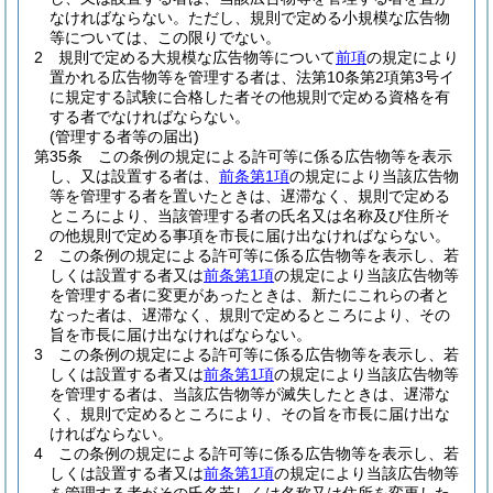
なければならない。
ただし、規則で定める小規模な広告物
等については、この限りでない。
2
規則で定める大規模な広告物等について
前項
の規定により
置かれる広告物等を管理する者は、法第10条第2項第3号イ
に規定する試験に合格した者その他規則で定める資格を有
する者でなければならない。
(管理する者等の届出)
第35条
この条例の規定による許可等に係る広告物等を表示
し、又は設置する者は、
前条第1項
の規定により当該広告物
等を管理する者を置いたときは、遅滞なく、規則で定める
ところにより、当該管理する者の氏名又は名称及び住所そ
の他規則で定める事項を市長に届け出なければならない。
2
この条例の規定による許可等に係る広告物等を表示し、若
しくは設置する者又は
前条第1項
の規定により当該広告物等
を管理する者に変更があったときは、新たにこれらの者と
なった者は、遅滞なく、規則で定めるところにより、その
旨を市長に届け出なければならない。
3
この条例の規定による許可等に係る広告物等を表示し、若
しくは設置する者又は
前条第1項
の規定により当該広告物等
を管理する者は、当該広告物等が滅失したときは、遅滞な
く、規則で定めるところにより、その旨を市長に届け出な
ければならない。
4
この条例の規定による許可等に係る広告物等を表示し、若
しくは設置する者又は
前条第1項
の規定により当該広告物等