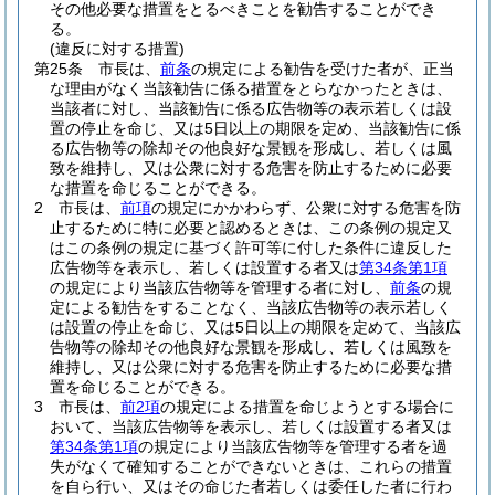
その他必要な措置をとるべきことを勧告することができ
る。
(違反に対する措置)
第25条
市長は、
前条
の規定による勧告を受けた者が、正当
な理由がなく当該勧告に係る措置をとらなかったときは、
当該者に対し、当該勧告に係る広告物等の表示若しくは設
置の停止を命じ、又は5日以上の期限を定め、当該勧告に係
る広告物等の除却その他良好な景観を形成し、若しくは風
致を維持し、又は公衆に対する危害を防止するために必要
な措置を命じることができる。
2
市長は、
前項
の規定にかかわらず、公衆に対する危害を防
止するために特に必要と認めるときは、この条例の規定又
はこの条例の規定に基づく許可等に付した条件に違反した
広告物等を表示し、若しくは設置する者又は
第34条第1項
の規定により当該広告物等を管理する者に対し、
前条
の規
定による勧告をすることなく、当該広告物等の表示若しく
は設置の停止を命じ、又は5日以上の期限を定めて、当該広
告物等の除却その他良好な景観を形成し、若しくは風致を
維持し、又は公衆に対する危害を防止するために必要な措
置を命じることができる。
3
市長は、
前2項
の規定による措置を命じようとする場合に
おいて、当該広告物等を表示し、若しくは設置する者又は
第34条第1項
の規定により当該広告物等を管理する者を過
失がなくて確知することができないときは、これらの措置
を自ら行い、又はその命じた者若しくは委任した者に行わ