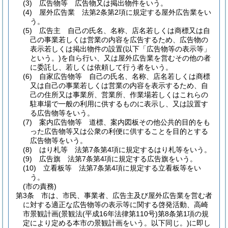
(3)
広告物等 広告物又は掲出物件をいう。
(4)
屋外広告業 法第2条第2項に規定する屋外広告業をい
う。
(5)
広告主 自己の氏名、名称、店名若しくは商標又は自
己の事業若しくは営業の内容を広告するため、広告物の
表示若しくは掲出物件の設置
(以下「広告物等の表示等」
という。)
を自ら行い、又は屋外広告業を営むその他の者
に委託し、若しくは依頼して行う者をいう。
(6)
自家広告物等 自己の氏名、名称、店名若しくは商標
又は自己の事業若しくは営業の内容を表示するため、自
己の住所又は事業所、営業所、作業場若しくはこれらの
駐車場で一般の利用に供するものに表示し、又は設置す
る広告物等をいう。
(7)
案内広告物等 道標、案内図板その他公共的目的をも
った広告物等又は公衆の利便に供することを目的とする
広告物等をいう。
(8)
はり札等 法第7条第4項に規定するはり札等をいう。
(9)
広告旗 法第7条第4項に規定する広告旗をいう。
(10)
立看板等 法第7条第4項に規定する立看板等をい
う。
(市の責務)
第3条
市は、市民、事業者、広告主及び屋外広告業を営む者
に対する適正な広告物等の表示等に関する啓発活動、高崎
市景観計画
(景観法
(平成16年法律第110号)
第8条第1項の規
定により定める本市の景観計画をいう。以下同じ。)
に即し