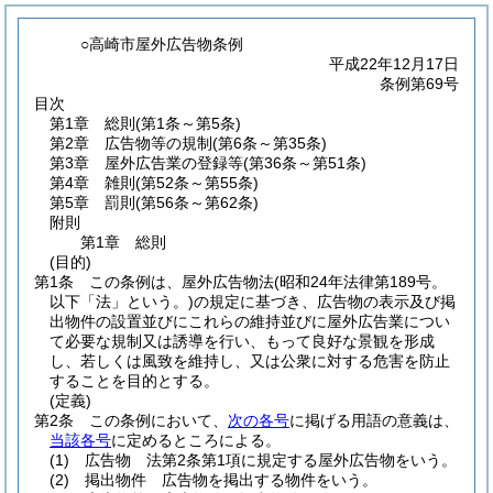
○高崎市屋外広告物条例
平成22年12月17日
条例第69号
目次
第1章
総則
(第1条～第5条)
第2章
広告物等の規制
(第6条～第35条)
第3章
屋外広告業の登録等
(第36条～第51条)
第4章
雑則
(第52条～第55条)
第5章
罰則
(第56条～第62条)
附則
第1章
総則
(目的)
第1条
この条例は、屋外広告物法
(昭和24年法律第189号。
以下「法」という。)
の規定に基づき、広告物の表示及び掲
出物件の設置並びにこれらの維持並びに屋外広告業につい
て必要な規制又は誘導を行い、もって良好な景観を形成
し、若しくは風致を維持し、又は公衆に対する危害を防止
することを目的とする。
(定義)
第2条
この条例において、
次の各号
に掲げる用語の意義は、
当該各号
に定めるところによる。
(1)
広告物 法第2条第1項に規定する屋外広告物をいう。
(2)
掲出物件 広告物を掲出する物件をいう。