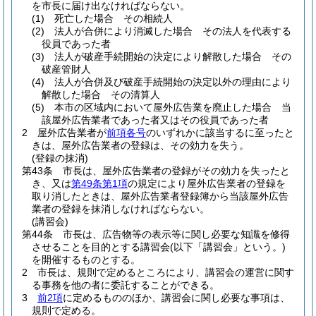
を市長に届け出なければならない。
(1)
死亡した場合 その相続人
(2)
法人が合併により消滅した場合 その法人を代表する
役員であった者
(3)
法人が破産手続開始の決定により解散した場合 その
破産管財人
(4)
法人が合併及び破産手続開始の決定以外の理由により
解散した場合 その清算人
(5)
本市の区域内において屋外広告業を廃止した場合 当
該屋外広告業者であった者又はその役員であった者
2
屋外広告業者が
前項各号
のいずれかに該当するに至ったと
きは、屋外広告業者の登録は、その効力を失う。
(登録の抹消)
第43条
市長は、屋外広告業者の登録がその効力を失ったと
き、又は
第49条第1項
の規定により屋外広告業者の登録を
取り消したときは、屋外広告業者登録簿から当該屋外広告
業者の登録を抹消しなければならない。
(講習会)
第44条
市長は、広告物等の表示等に関し必要な知識を修得
させることを目的とする講習会
(以下「講習会」という。)
を開催するものとする。
2
市長は、規則で定めるところにより、講習会の運営に関す
る事務を他の者に委託することができる。
3
前2項
に定めるもののほか、講習会に関し必要な事項は、
規則で定める。