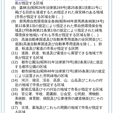
長が指定する区域
(8)
森林法
(昭和26年法律第249号)
第25条第1項第11号に
掲げる目的を達成するため指定された保安林のある地域
(市長が指定する区域を除く。)
(9)
群馬県自然環境保全条例
(昭和48年群馬県条例第24号)
第12条第1項の規定により指定された県自然環境保全地
域及び同条例第21条第1項の規定により指定された緑地
環境保全地域
(いずれも市長が指定する区域を除く。)
(10)
高速自動車国道及び自動車専用道路の全区間並びに
道路
(高速自動車国道及び自動車専用道路を除く。)
、鉄
道、軌道及び索道の市長が指定する区間
(11)
道路、鉄道、軌道及び索道から展望できる地域で市
長が指定する区域
(12)
都市公園法
(昭和31年法律第79号)
第2条第1項に規定
する都市公園の区域
(13)
都市緑地法
(昭和48年法律第72号)
第55条第1項の規定
により設置された市民緑地の区域
(14)
河川、湖沼、渓谷、高原、山、山岳及びこれらの付
近の地域で市長が指定する区域
(15)
駅前広場及びその付近の地域で市長が指定する区域
(16)
官公署、学校、図書館、公会堂、公民館、博物館、
美術館、体育館、病院及び公衆便所の建造物並びにその
敷地
(17)
古墳、墓地及びこれらの周囲の地域で市長が指定す
る区域