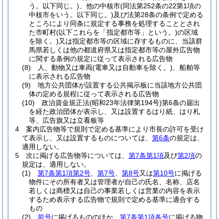
う。以下同じ。)
、他の中核市
(同法第252条の22第1項の
中核市をいう。以下同じ。)
及び法第28条の条例で定める
ところにより同条に規定する事務を処理することとされ
た市町村
(以下これらを「指定都市等」という。)
の区域
を除く。)
又は指定都市等の区域に存するものに、当該群
馬県若しくは他の都道府県又は指定都市等の屋外広告物
に関する条例の規定に従って表示される広告物
(8)
人、動物又は車両
(電車又は自動車を除く。)
、船舶等
に表示される広告物
(9)
地方公共団体が設置する公共掲示板に当該地方公共団
体の定める規程に従って表示される広告物
(10)
政治資金規正法
(昭和23年法律第194号)
第6条の届出
を経た政治団体が表示し、又は設置するはり紙、はり札
等、広告旗又は立看板等
4
案内広告物等で規則で定める基準により市長の許可を受け
て表示し、又は設置するものについては、
第6条
の規定は、
適用しない。
5
次に掲げる広告物等については、
第7条第1項
及び
第2項
の
規定は、適用しない。
(1)
第7条第1項第2号
、
第7号
、
第8号
又は
第10号
に掲げる
物件にその所有者又は管理者が自己の氏名、名称、店名
若しくは商標又は自己の事業若しくは営業の内容を表示
するため表示する広告物で規則で定める基準に適合する
もの
(2)
前号
に掲げるもののほか、
第7条第1項各号
に掲げる物