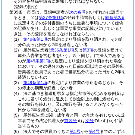
その旨を登録申請者に通知しなければならない。
(登録の拒否)
第39条
市長は、登録申請者が
次の各号
のいずれかに該当す
るとき、又は
第37条第1項
の登録申請書若しくは
同条第2項
に規定するその添付書類のうちに重要な事項について虚偽
の記載があり、若しくは重要な事実の記載が欠けていると
きは、その登録を拒否しなければならない。
(1)
第49条第1項
の規定により登録を取り消され、その処
分のあった日から2年を経過しない者
(2)
屋外広告業者
(
第36条第1項
又は
第3項
の登録を受けて
屋外広告業を営む者をいう。以下同じ。)
で法人であるも
のが
第49条第1項
の規定により登録を取り消された場合
において、その処分のあった日前30日以内にその屋外広
告業者の役員であった者で当該処分のあった日から2年を
経過しないもの
(3)
第49条第1項
の規定により営業の停止を命じられ、そ
の停止の期間が経過しない者
(4)
法に基づき都道府県又は指定都市等が定める条例又は
これに基づく処分に違反して罰金以上の刑に処せられ、
その執行を終わり、又は執行を受けることがなくなった
日から2年を経過しない者
(5)
屋外広告業に関し成年者と同一の能力を有しない未成
年者でその法定代理人が
前各号
又は
次号
のいずれかに該
当するもの
(6)
法人でその役員のうちに
第1号
から
第4号
までのいずれ