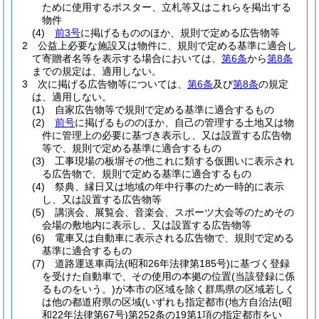
ために使用するポスター、立札等又はこれらを掲出する
物件
(4)
前3号
に掲げるもののほか、規則で定める広告物等
2
公益上必要な施設又は物件に、規則で定める基準に適合し
て寄贈者名等を表示する場合においては、
第6条
から
第8条
までの規定は、適用しない。
3
次に掲げる広告物等については、
第6条
及び
第8条
の規定
は、適用しない。
(1)
自家広告物等で規則で定める基準に適合するもの
(2)
前号
に掲げるもののほか、自己の管理する土地又は物
件に管理上の必要に基づき表示し、又は設置する広告物
等で、規則で定める基準に適合するもの
(3)
工事現場の板塀その他これに類する仮囲いに表示され
る広告物で、規則で定める基準に適合するもの
(4)
祭典、縁日又は地域の年中行事のため一時的に表示
し、又は設置する広告物等
(5)
講演会、展覧会、音楽会、スポーツ大会等のためその
会場の敷地内に表示し、又は設置する広告物等
(6)
電車又は自動車に表示される広告物で、規則で定める
基準に適合するもの
(7)
道路運送車両法
(昭和26年法律第185号)
に基づく登録
を受けた自動車で、その使用の本拠の位置
(当該登録に係
るものをいう。)
が本市の区域を除く群馬県の区域若しく
は他の都道府県の区域
(いずれも指定都市
(地方自治法
(昭
和22年法律第67号)
第252条の19第1項の指定都市をい