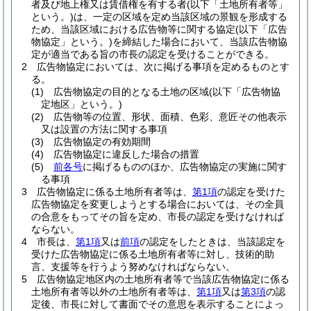
者及び地上権又は賃借権を有する者
(以下「土地所有者等」
という。)
は、一定の区域を定め当該区域の景観を形成する
ため、当該区域における広告物等に関する協定
(以下「広告
物協定」という。)
を締結した場合において、当該広告物協
定が適当である旨の市長の認定を受けることができる。
2
広告物協定においては、次に掲げる事項を定めるものとす
る。
(1)
広告物協定の目的となる土地の区域
(以下「広告物協
定地区」という。)
(2)
広告物等の位置、形状、面積、色彩、意匠その他表示
又は設置の方法に関する事項
(3)
広告物協定の有効期間
(4)
広告物協定に違反した場合の措置
(5)
前各号
に掲げるもののほか、広告物協定の実施に関す
る事項
3
広告物協定に係る土地所有者等は、
第1項
の認定を受けた
広告物協定を変更しようとする場合においては、その全員
の合意をもってその旨を定め、市長の認定を受けなければ
ならない。
4
市長は、
第1項
又は
前項
の認定をしたときは、当該認定を
受けた広告物協定に係る土地所有者等に対し、技術的助
言、支援等を行うよう努めなければならない。
5
広告物協定地区内の土地所有者等で当該広告物協定に係る
土地所有者等以外の土地所有者等は、
第1項
又は
第3項
の認
定後、市長に対して書面でその意思を表示することによっ