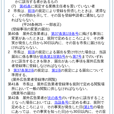
かに該当する者があるもの
(7)
第45条
に規定する業務主任者を置いていない者
2
市長は、
前項
の規定により登録を拒否したときは、遅滞な
く、その理由を示して、その旨を登録申請者に通知しなけ
ればならない。
(平24条例25・一部改正)
(登録事項の変更の届出)
第40条
屋外広告業者は、
第37条第1項各号
に掲げる事項に
変更があったときは、規則で定めるところにより、その事
実が発生した日から30日以内に、その旨を市長に届け出な
ければならない。
2
市長は、
前項
の規定による届出を受け付けた場合は、当該
届出に係る事項が
前条第1項第5号
から
第7号
までのいずれ
かに該当するときを除き、届出があった事項を屋外広告業
者登録簿に登録しなければならない。
3
第37条第2項
の規定は、
第1項
の規定による届出について
準用する。
(屋外広告業者登録簿の閲覧)
第41条
市長は、屋外広告業者登録簿を規則で定める閲覧場
所において一般の閲覧に供しなければならない。
(廃業等の届出)
第42条
屋外広告業者が
次の各号
のいずれかに該当すること
となった場合においては、
当該各号
に定める者は、規則で
定めるところにより、その事実が発生した日
(
第1号
の場合
にあっては、その事実を知った日)
から30日以内に、その旨