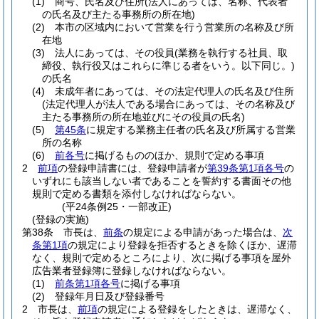
(1)
商号、氏名及び住所
(法人にあっては、名称、代表者
の氏名及び主たる事務所の所在地)
(2)
本市の区域内において営業を行う営業所の名称及び所
在地
(3)
法人にあっては、その役員
(業務を執行する社員、取
締役、執行役又はこれらに準じる者をいう。以下同じ。)
の氏名
(4)
未成年者にあっては、その法定代理人の氏名及び住所
(法定代理人が法人である場合にあっては、その名称及び
主たる事務所の所在地並びにその役員の氏名)
(5)
第45条
に規定する業務主任者の氏名及び所属する営業
所の名称
(6)
前各号
に掲げるもののほか、規則で定める事項
2
前項
の登録申請書には、登録申請者が
第39条第1項各号
の
いずれにも該当しない者であることを誓約する書面その他
規則で定める書類を添付しなければならない。
(平24条例25・一部改正)
(登録の実施)
第38条
市長は、
前条
の規定による申請があった場合は、
次
条第1項
の規定により登録を拒否するときを除くほか、遅滞
なく、規則で定めるところにより、次に掲げる事項を屋外
広告業者登録簿に登録しなければならない。
(1)
前条第1項各号
に掲げる事項
(2)
登録年月日及び登録番号
2
市長は、
前項
の規定による登録をしたときは、遅滞なく、