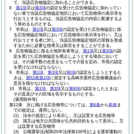
て、当該広告物協定に加わることができる。
6
第1項
又は
第3項
の認定を受けた広告物協定に加わってい
ない者で当該広告物協定地区において広告物等の表示等を
行おうとするものは、当該広告物協定の内容に配慮するよ
う努めるものとする。
7
市長は、
第1項
又は
第3項
の認定を受けた広告物協定に係
る広告物協定地区において広告物等の表示等を行い、又は
行おうとする者に対し、当該広告物協定地区の景観を形成
するために必要な指導又は助言をすることができる。
8
広告物協定に係る土地所有者等は、
第1項
又は
第3項
の認
定を受けた広告物協定を廃止しようとする場合において
は、その過半数の合意をもってその旨を定め、市長の認定
を受けなければならない。
9
市長は、
第1項
、
第3項
又は
前項
の認定をしようとすると
きは、
第52条第1項
に規定する高崎市屋外広告物審議会の
意見を聴かなければならない。
10
市長は、
第1項
、
第3項
又は
第8項
の認定をしたときは、
その旨及びその区域を告示するものとする。
(適用除外等)
第12条
次に掲げる広告物等については、
第6条
から
前条
ま
での規定は、適用しない。
(1)
法令の規定により表示し、又は設置する広告物等
(2)
国又は地方公共団体が公共的目的をもって表示し、又
は設置する広告物等
(3)
公職選挙法
(昭和25年法律第100号)
による選挙運動の