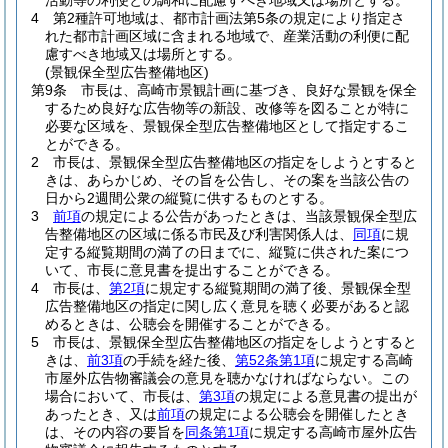
活動等の利便との調和に配慮すべき地域又は場所とする。
4
第2種許可地域は、都市計画法第5条の規定により指定さ
れた都市計画区域に含まれる地域で、産業活動の利便に配
慮すべき地域又は場所とする。
(景観保全型広告整備地区)
第9条
市長は、高崎市景観計画に基づき、良好な景観を保全
するため良好な広告物等の新設、改修等を図ることが特に
必要な区域を、景観保全型広告整備地区として指定するこ
とができる。
2
市長は、景観保全型広告整備地区の指定をしようとすると
きは、あらかじめ、その旨を公告し、その案を当該公告の
日から2週間公衆の縦覧に供するものとする。
3
前項
の規定による公告があったときは、当該景観保全型広
告整備地区の区域に係る市民及び利害関係人は、
同項
に規
定する縦覧期間の満了の日までに、縦覧に供された案につ
いて、市長に意見書を提出することができる。
4
市長は、
第2項
に規定する縦覧期間の満了後、景観保全型
広告整備地区の指定に関し広く意見を聴く必要があると認
めるときは、公聴会を開催することができる。
5
市長は、景観保全型広告整備地区の指定をしようとすると
きは、
前3項
の手続を経た後、
第52条第1項
に規定する高崎
市屋外広告物審議会の意見を聴かなければならない。
この
場合において、市長は、
第3項
の規定による意見書の提出が
あったとき、又は
前項
の規定による公聴会を開催したとき
は、その内容の要旨を
同条第1項
に規定する高崎市屋外広告