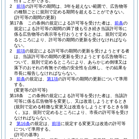
付すことができる。
2
前項
の許可等の期間は、3年を超えない範囲で、広告物等
の種類ごとに規則で定める期間を超えることができない。
(許可等の期間の更新)
第17条
この条例の規定による許可等を受けた者は、
前条
の
規定による許可等の期間の満了後も引き続き当該許可等に
係る広告物等の表示等を行おうとするときは、規則で定め
るところにより、許可等の期間の更新を受けなければなら
ない。
2
前項
の規定による許可等の期間の更新を受けようとする者
は、当該許可等の期間の更新を受けようとする広告物等に
ついて、規則で定めるところにより、あらかじめ倒壊又は
落下のおそれの有無その他の安全性を点検し、その結果を
市長に報告しなければならない。
3
前条
の規定は、
第1項
の許可等の期間の更新について準用
する。
(変更等の許可等)
第18条
この条例の規定による許可等を受けた者は、当該許
可等に係る広告物等を変更し、又は改造しようとするとき
(規則で定める軽微な変更又は改造をしようとするときを除
く。)
は、規則で定めるところにより、市長の許可等を受け
なければならない。
2
第16条
の規定は、
前項
に規定する変更又は改造の許可等
について準用する。
(許可の基準)