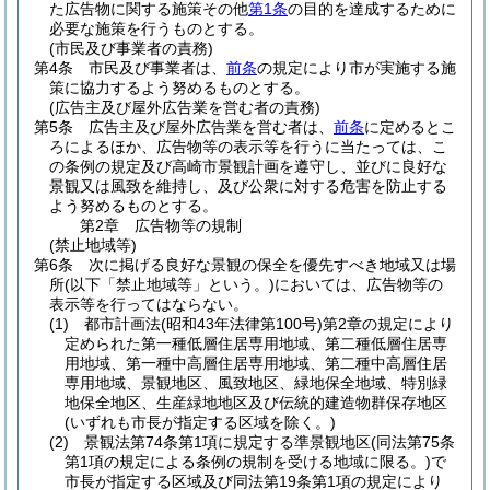
た広告物に関する施策その他
第1条
の目的を達成するために
必要な施策を行うものとする。
(市民及び事業者の責務)
第4条
市民及び事業者は、
前条
の規定により市が実施する施
策に協力するよう努めるものとする。
(広告主及び屋外広告業を営む者の責務)
第5条
広告主及び屋外広告業を営む者は、
前条
に定めるとこ
ろによるほか、広告物等の表示等を行うに当たっては、こ
の条例の規定及び高崎市景観計画を遵守し、並びに良好な
景観又は風致を維持し、及び公衆に対する危害を防止する
よう努めるものとする。
第2章
広告物等の規制
(禁止地域等)
第6条
次に掲げる良好な景観の保全を優先すべき地域又は場
所
(以下「禁止地域等」という。)
においては、広告物等の
表示等を行ってはならない。
(1)
都市計画法
(昭和43年法律第100号)
第2章の規定により
定められた第一種低層住居専用地域、第二種低層住居専
用地域、第一種中高層住居専用地域、第二種中高層住居
専用地域、景観地区、風致地区、緑地保全地域、特別緑
地保全地区、生産緑地地区及び伝統的建造物群保存地区
(いずれも市長が指定する区域を除く。)
(2)
景観法第74条第1項に規定する準景観地区
(同法第75条
第1項の規定による条例の規制を受ける地域に限る。)
で
市長が指定する区域及び同法第19条第1項の規定により