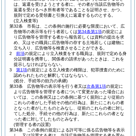
は、返還を受けようとする者に、その者が当該広告物等の
返還を受けるべき所有者等であることを証明させ、かつ、
規則で定める受領書と引換えに返還するものとする。
(立入検査等)
第32条
市長は、この条例の施行に必要な限度において、広
告物等の表示等を行う者若しくは
第34条第1項
の規定によ
り広告物等を管理する者から報告若しくは資料の提出を求
め、又はその職員に広告物等の存する土地若しくは建物に
立ち入り、広告物等を検査させることができる。
2
前項
の規定により立入検査をする職員は、規則で定める身
分証明書を携帯し、関係者の請求があったときは、これを
提示しなければならない。
3
第1項
の規定による立入検査の権限は、犯罪捜査のために
認められたものと解釈してはならない。
(処分、手続等の効力の承継)
第33条
広告物等の表示等を行う者又は
次条第1項
の規定に
より広告物等を管理する者について変更があった場合にお
いては、この条例又はこの条例に基づく規則により従前の
これらの者がした手続その他の行為は、新たにこれらの者
となった者がしたものとみなし、従前のこれらの者に対し
てした処分、手続その他の行為は、新たにこれらの者とな
った者に対してしたものとみなす。
(管理する者の設置)
第34条
この条例の規定による許可等に係る広告物等を表示
し、又は設置する者は、当該広告物等を管理する者を置か