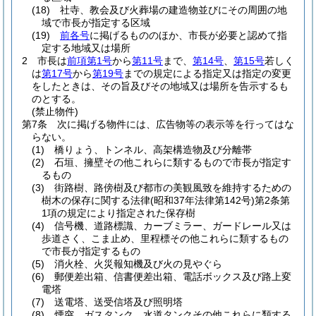
(18)
社寺、教会及び火葬場の建造物並びにその周囲の地
域で市長が指定する区域
(19)
前各号
に掲げるもののほか、市長が必要と認めて指
定する地域又は場所
2
市長は
前項第1号
から
第11号
まで、
第14号
、
第15号
若しく
は
第17号
から
第19号
までの規定による指定又は指定の変更
をしたときは、その旨及びその地域又は場所を告示するも
のとする。
(禁止物件)
第7条
次に掲げる物件には、広告物等の表示等を行ってはな
らない。
(1)
橋りょう、トンネル、高架構造物及び分離帯
(2)
石垣、擁壁その他これらに類するもので市長が指定す
るもの
(3)
街路樹、路傍樹及び都市の美観風致を維持するための
樹木の保存に関する法律
(昭和37年法律第142号)
第2条第
1項の規定により指定された保存樹
(4)
信号機、道路標識、カーブミラー、ガードレール又は
歩道さく、こま止め、里程標その他これらに類するもの
で市長が指定するもの
(5)
消火栓、火災報知機及び火の見やぐら
(6)
郵便差出箱、信書便差出箱、電話ボックス及び路上変
電塔
(7)
送電塔、送受信塔及び照明塔
(8)
煙突、ガスタンク、水道タンクその他これらに類する