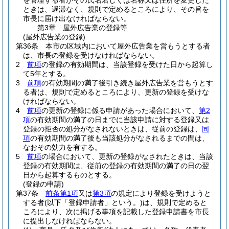
を管理する者がその氏名若しくは名称又は住所を変更した
ときは、遅滞なく、規則で定めるところにより、その旨を
市長に届け出なければならない。
第3章
屋外広告業の登録等
(屋外広告業の登録)
第36条
本市の区域内において屋外広告業を営もうとする者
は、市長の登録を受けなければならない。
2
前項
の登録の有効期間は、当該登録を受けた日から起算し
て5年とする。
3
前項
の有効期間の満了後引き続き屋外広告業を営もうとす
る者は、規則で定めるところにより、更新の登録を受けな
ければならない。
4
前項
の更新の登録に係る申請があった場合において、
第2
項
の有効期間の満了の日までに当該申請に対する登録又は
登録の拒否の処分がなされないときは、従前の登録は、
同
項
の有効期間の満了後も当該処分がなされるまでの間は、
なおその効力を有する。
5
前項
の場合において、更新の登録がなされたときは、当該
登録の有効期間は、従前の登録の有効期間の満了の日の翌
日から起算するものとする。
(登録の申請)
第37条
前条第1項
又は
第3項
の規定により登録を受けようと
する者
(以下「登録申請者」という。)
は、規則で定めると
ころにより、次に掲げる事項を記載した登録申請書を市長
に提出しなければならない。