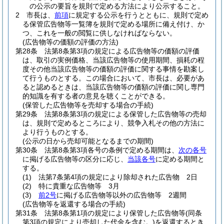
の公示の要旨を規則で定める方法により公示すること。
2
市長は、
前項
に規定する公示を行うとともに、規則で定め
る保管広告物等一覧簿を規則で定める場所に備え付け、か
つ、これを一般の閲覧に供しなければならない。
(広告物等の価額の評価の方法)
第28条
法第8条第3項の規定による広告物等の価額の評価
は、取引の実例価格、当該広告物等の使用期間、損耗の程
度その他当該広告物等の価額の評価に関する事情を勘案し
て行うものとする。
この場合において、市長は、必要があ
ると認めるときは、当該広告物等の価額の評価に関し専門
的知識を有する者の意見を聴くことができる。
(保管した広告物等を売却する場合の手続)
第29条
法第8条第3項の規定による保管した広告物等の売却
は、規則で定めるところにより、競争入札その他の方法に
より行うものとする。
(公示の日から売却可能となるまでの期間)
第30条
法第8条第3項各号の条例で定める期間は、
次の各号
に掲げる広告物等の区分に応じ、
当該各号
に定める期間と
する。
(1)
法第7条第4項の規定により除却された広告物 2日
(2)
特に貴重な広告物等 3月
(3)
前2号
に掲げる広告物等以外の広告物等 2週間
(広告物等を返還する場合の手続)
第31条
法第8条第1項の規定により保管した広告物等
(同条
第3項の規定により売却した代金を含む。)
を返還するとき