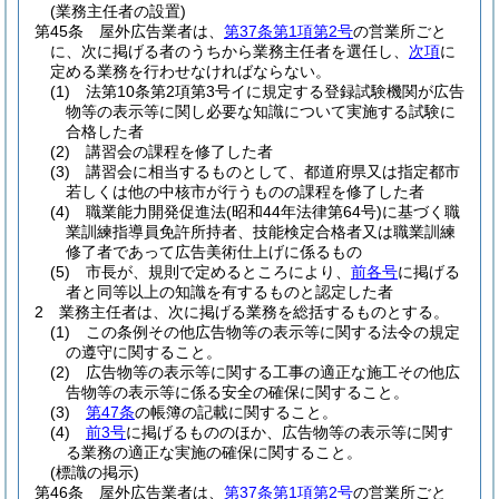
(業務主任者の設置)
第45条
屋外広告業者は、
第37条第1項第2号
の営業所ごと
に、次に掲げる者のうちから業務主任者を選任し、
次項
に
定める業務を行わせなければならない。
(1)
法第10条第2項第3号イに規定する登録試験機関が広告
物等の表示等に関し必要な知識について実施する試験に
合格した者
(2)
講習会の課程を修了した者
(3)
講習会に相当するものとして、都道府県又は指定都市
若しくは他の中核市が行うものの課程を修了した者
(4)
職業能力開発促進法
(昭和44年法律第64号)
に基づく職
業訓練指導員免許所持者、技能検定合格者又は職業訓練
修了者であって広告美術仕上げに係るもの
(5)
市長が、規則で定めるところにより、
前各号
に掲げる
者と同等以上の知識を有するものと認定した者
2
業務主任者は、次に掲げる業務を総括するものとする。
(1)
この条例その他広告物等の表示等に関する法令の規定
の遵守に関すること。
(2)
広告物等の表示等に関する工事の適正な施工その他広
告物等の表示等に係る安全の確保に関すること。
(3)
第47条
の帳簿の記載に関すること。
(4)
前3号
に掲げるもののほか、広告物等の表示等に関す
る業務の適正な実施の確保に関すること。
(標識の掲示)
第46条
屋外広告業者は、
第37条第1項第2号
の営業所ごと