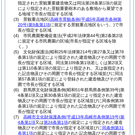
指定された景観重要建造物又は同法第28条第1項の規定
により指定された景観重要樹木のある敷地から展望でき
る地域で市長が指定する区域
(3)
景観重点地区
(
高崎市景観条例
(平成5年高崎市条例第
20号)
第9条第1項
に規定する景観重点地区をいう。)
で市
長が指定する区域
(4)
市民農園整備促進法
(平成2年法律第44号)
第2条第2項
に規定する市民農園の区域
(市長が指定する区域を除
く。)
(5)
文化財保護法
(昭和25年法律第214号)
第27条又は第78
条第1項の規定により指定された建造物及びその周囲で市
長が指定する区域、同法第109条第1項若しくは第2項又
は第110条第1項の規定により指定され、又は仮指定され
た記念物及びその周囲で市長が指定する区域並びに同法
第57条第1項の規定により登録された建造物及びその周
囲で市長が指定する区域
(6)
群馬県文化財保護条例
(昭和51年群馬県条例第39号)
第
4条第1項又は第30条第1項の規定により指定された建造
物及びその周囲で市長が指定する区域並びに同条例第38
条第1項の規定により指定された記念物及びその周囲で市
長が指定する区域
(7)
高崎市文化財保護条例
(平成13年高崎市条例第19号)
第
4条第1項
又は
第24条第1項
の規定により指定された建造
物及びその周囲で市長が指定する区域並びに
同条例第31
条第1項
の規定により指定された記念物及びその周囲で市