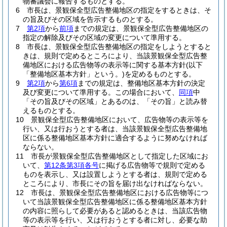
物審議会に報告するものとする。
6
市長は、景観保全型広告整備地区の指定をするときは、そ
の旨及びその区域を告示するものとする。
7
第2項
から
前項
までの規定は、景観保全型広告整備地区の
指定の解除及びその区域の変更について準用する。
8
市長は、景観保全型広告整備地区の指定をしようとすると
きは、規則で定めるところにより、当該景観保全型広告整
備地区における広告物等の表示等に関する基本方針
(以下
「整備地区基本方針」という。)
を定めるものとする。
9
第2項
から
第6項
までの規定は、整備地区基本方針の決定
及び変更について準用する。
この場合において、
同項
中
「その旨及びその区域」とあるのは、「その旨」と読み替
えるものとする。
10
景観保全型広告整備地区において、広告物等の表示等を
行い、又は行おうとする者は、当該景観保全型広告整備地
区に係る整備地区基本方針に適合するように努めなければ
ならない。
11
市長が景観保全型広告整備地区として指定した区域にお
いて、
第12条第3項各号
に掲げる広告物等で規則で定める
ものを表示し、又は設置しようとする者は、規則で定める
ところにより、市長にその旨を届け出なければならない。
12
市長は、景観保全型広告整備地区における広告物等につ
いて当該景観保全型広告整備地区に係る整備地区基本方針
の内容に照らして必要があると認めるときは、当該広告物
等の表示等を行い、又は行おうとする者に対し、必要な助