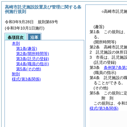
高崎市託児施設設置及び管理に関する条
例施行規則
○高崎市託児
令和3年9月28日 規則第69号
(趣旨)
(令和3年10月1日施行)
第1条
この規則は
る。
条項目次
沿革
(開所時間等)
本則
第2条
高崎市託児
第1条
(趣旨)
2
託児施設の休所日
第2条
(開所時間等)
3
市長は、託児施
第3条
(託児の登録)
(託児の登録)
第4条
(職員の指示)
第3条
条例第7条第
第5条
(その他)
(職員の指示)
附則
第4条
託児施設の
様式
(第3条関係)
ることができる。
(その他)
第5条
この規則に
附
則
この規則は、令和3
様式
(第3条関係)