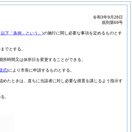
令和3年9月28日
規則第69号
。以下「条例」という。)
の施行に関し必要な事項を定めるものとす
時までとする。
開所時間又は休所日を変更することができる。
様式
)
により市長に申請するものとする。
認めたときは、直ちに当該者に対し必要な措置を講じるよう指示す
める。