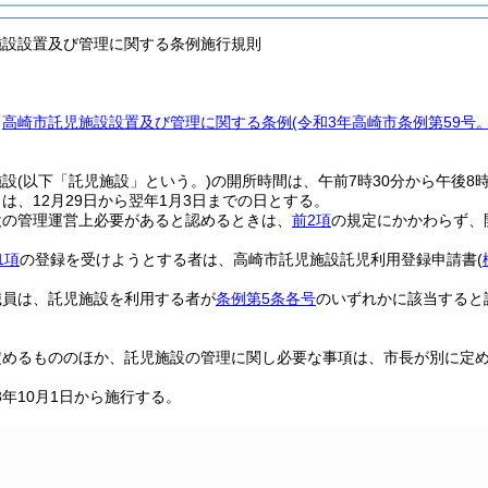
施設設置及び管理に関する条例施行規則
、
高崎市託児施設設置及び管理に関する条例
(令和3年高崎市条例第59号
施設
(以下「託児施設」という。)
の開所時間は、午前7時30分から午後8
は、12月29日から翌年1月3日までの日とする。
設の管理運営上必要があると認めるときは、
前2項
の規定にかかわらず、
1項
の登録を受けようとする者は、高崎市託児施設託児利用登録申請書
(
職員は、託児施設を利用する者が
条例第5条各号
のいずれかに該当すると
定めるもののほか、託児施設の管理に関し必要な事項は、市長が別に定
年10月1日から施行する。