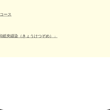
日コース
和紙夾纈染（きょうけつぞめ）」