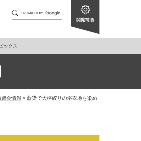
Google
カ
ス
タ
ム
ピックス
検
索
園
講習会情報
>
藍染で大桝絞りの浴衣地を染め