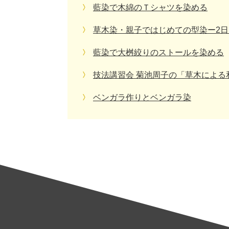
藍染で木綿のＴシャツを染める
草木染・親子ではじめての型染ー2
藍染で大桝絞りのストールを染める
技法講習会 菊池周子の「草木による
ベンガラ作りとベンガラ染