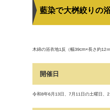
文
藍染で大桝絞りの
木綿の浴衣地1反（幅39cm×長さ約1
開催日
令和8年6月13日、7月11日の土曜日、