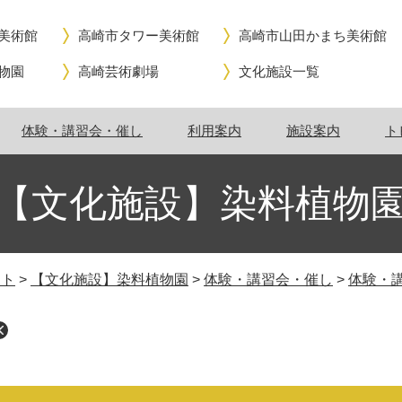
美術館
高崎市タワー美術館
高崎市山田かまち美術館
物園
高崎芸術劇場
文化施設一覧
体験・講習会・催し
利用案内
施設案内
ト
【文化施設】染料植物
イト
>
【文化施設】染料植物園
>
体験・講習会・催し
>
体験・