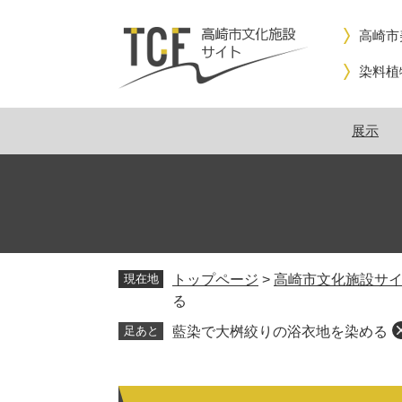
ペ
メ
ー
ニ
高崎市
ジ
ュ
染料植
の
ー
先
を
頭
飛
展示
で
ば
す。
し
て
本
文
へ
現在地
トップページ
>
高崎市文化施設サ
る
足あと
藍染で大桝絞りの浴衣地を染める
本