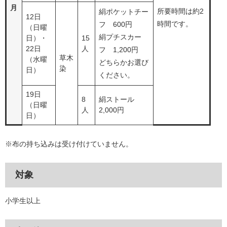
月
所要時間は約2
絹ポケットチー
12日
時間です。
フ 600円
（日曜
絹プチスカー
日）・
15
22日
人
フ 1,200円
草木
（水曜
どちらかお選び
染
日）
ください。
19日
8
絹ストール
（日曜
人
2,000円
日）
※布の持ち込みは受け付けていません。
対象
小学生以上