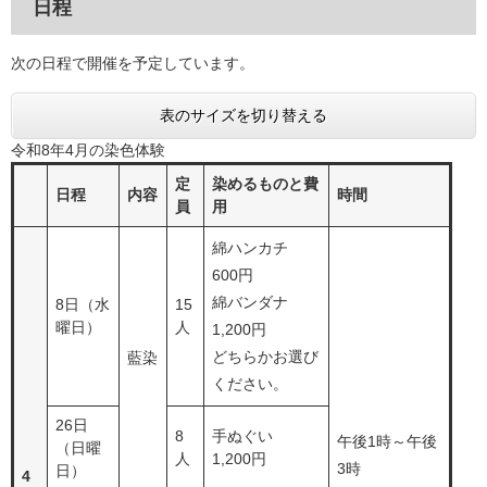
日程
次の日程で開催を予定しています。
表のサイズを切り替える
令和8年4月の染色体験
定
染めるものと費
日程
内容
時間
員
用
綿ハンカチ
600円
綿バンダナ
8日（水
15
曜日）
人
1,200円
どちらかお選び
藍染
ください。
26日
8
手ぬぐい
午後1時～午後
（日曜
人
1,200円
3時
日）
4