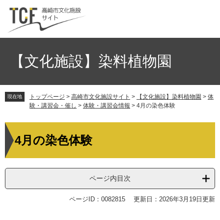
ペ
メ
ー
ニ
ジ
ュ
の
ー
先
を
頭
飛
【文化施設】染料植物園
で
ば
す。
し
て
トップページ
>
高崎市文化施設サイト
>
【文化施設】染料植物園
>
体
本
現在地
験・講習会・催し
>
体験・講習会情報
>
4月の染色体験
文
へ
本
文
4月の染色体験
ページ内目次
ページID：0082815
更新日：2026年3月19日更新