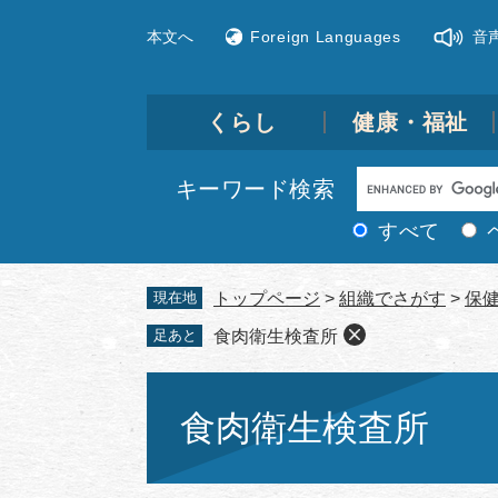
ペ
メ
本文へ
Foreign Languages
音
ー
ニ
ジ
ュ
の
ー
先
を
くらし
健康・福祉
頭
飛
で
ば
Google
キーワード検索
す。
し
カ
て
すべて
ス
本
文
タ
現在地
トップページ
>
組織でさがす
>
保
へ
ム
足あと
食肉衛生検査所
検
索
本
文
食肉衛生検査所