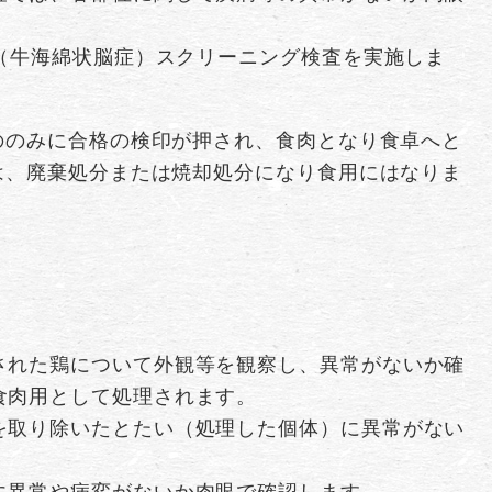
E（牛海綿状脳症）スクリーニング検査を実施しま
ののみに合格の検印が押され、食肉となり食卓へと
は、廃棄処分または焼却処分になり食用にはなりま
された鶏について外観等を観察し、異常がないか確
食肉用として処理されます。
を取り除いたとたい（処理した個体）に異常がない