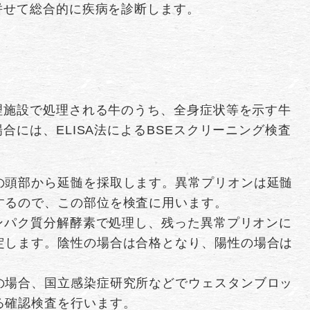
併せて総合的に疾病を診断します。
理施設で処理される牛のうち、全身症状等を示す牛
には、ELISA法によるBSEスクリーニング検査
の頭部から延髄を採取します。異常プリオンは延髄
するので、この部位を検査に用います。
タンパク質分解酵素で処理し、残った異常プリオンに
定します。陰性の場合は合格となり、陽性の場合は
の場合、国立感染症研究所などでウェスタンブロッ
る確認検査を行います。