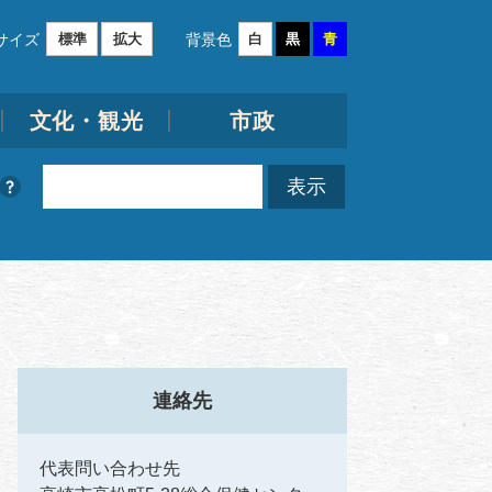
サイズ
背景色
標準
拡大
白
黒
青
文化・観光
市政
連絡先
代表問い合わせ先