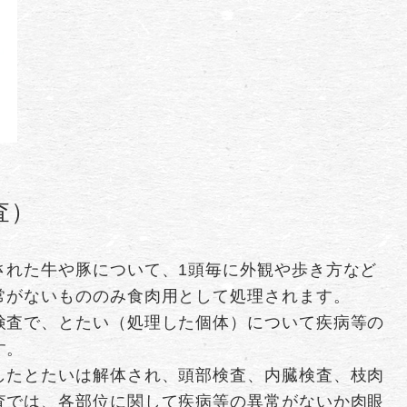
査）
された牛や豚について、1頭毎に外観や歩き方など
常がないもののみ食肉用として処理されます。
検査で、とたい（処理した個体）について疾病等の
す。
したとたいは解体され、頭部検査、内臓検査、枝肉
査では、各部位に関して疾病等の異常がないか肉眼