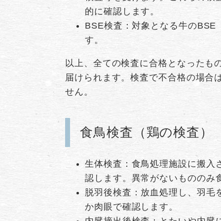
的に確認します。
BSE検査：対象となる牛のBS
す。
以上、全ての検査に合格となったも
届けられます。検査で不合格の場合
せん。
食鳥検査（鶏の検査）
生体検査：食鳥処理施設に搬入
認します。異常がないもののみ
脱羽後検査：放血処理し、羽毛
か肉眼で確認します。