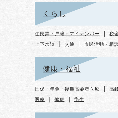
くらし
住民票・戸籍・マイナンバー
税
上下水道
交通
市民活動・相
健康・福祉
国保・年金・後期高齢者医療
高
医療
健康
衛生