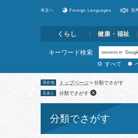
ペ
メ
本文へ
Foreign Languages
音
ー
ニ
ジ
ュ
の
ー
先
を
くらし
健康・福祉
頭
飛
で
ば
Google
キーワード検索
す。
し
カ
て
すべて
ス
本
文
タ
現在地
トップページ
>
分類でさがす
へ
ム
足あと
分類でさがす
検
索
本
文
分類でさがす