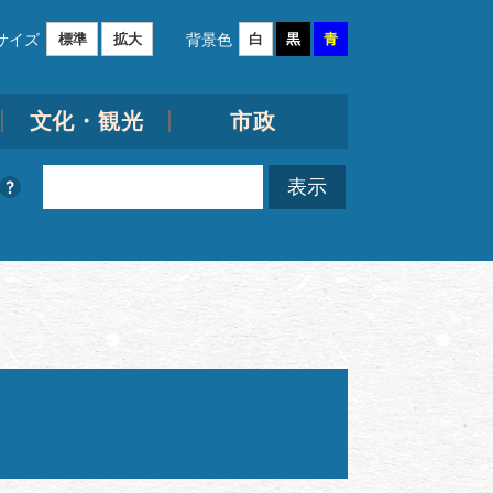
サイズ
背景色
標準
拡大
白
黒
青
文化・観光
市政