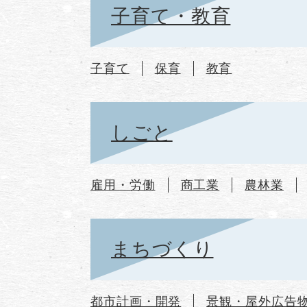
子育て・教育
子育て
保育
教育
しごと
雇用・労働
商工業
農林業
まちづくり
都市計画・開発
景観・屋外広告