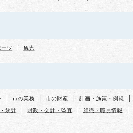
ポーツ
観光
ー
市の業務
市の財産
計画・施策・例規
・統計
財政・会計・監査
組織・職員情報