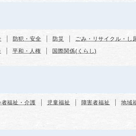
金
防犯・安全
防災
ごみ・リサイクル・し
談
平和・人権
国際関係(くらし)
齢者福祉・介護
児童福祉
障害者福祉
地域