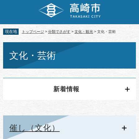
ペ
メ
ー
ニ
ジ
ュ
の
ー
先
を
現在地
トップページ
>
分類でさがす
>
文化・観光
>
文化・芸術
頭
飛
で
ば
本
す。
し
文
文化・芸術
て
本
文
へ
新着情報
催し（文化）