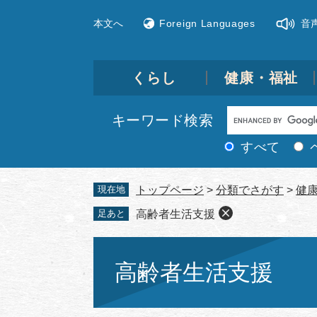
ペ
メ
本文へ
Foreign Languages
音
ー
ニ
ジ
ュ
の
ー
先
を
くらし
健康・福祉
頭
飛
で
ば
Google
キーワード検索
す。
し
カ
て
すべて
ス
本
文
タ
現在地
トップページ
>
分類でさがす
>
健
へ
ム
足あと
高齢者生活支援
検
索
本
文
高齢者生活支援