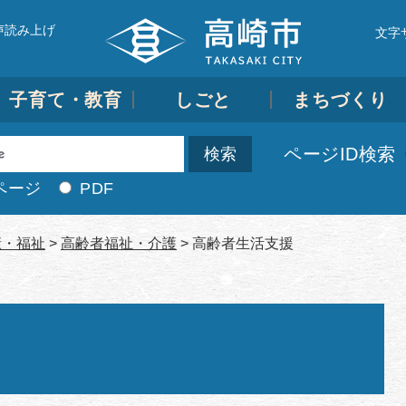
声読み上げ
文字
子育て・教育
しごと
まちづくり
ページID検索
ページ
PDF
康・福祉
>
高齢者福祉・介護
>
高齢者生活支援