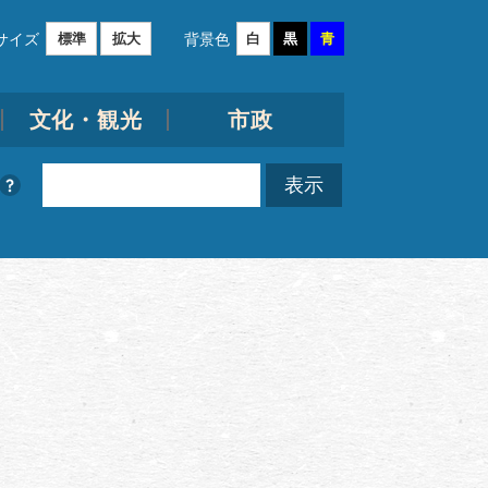
サイズ
背景色
標準
拡大
白
黒
青
文化・観光
市政