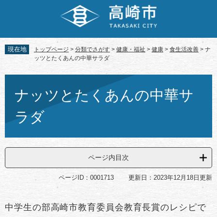
ペ
メ
ー
ニ
ジ
ュ
の
ー
先
を
現在地
トップページ
>
分類でさがす
>
健康・福祉
>
健康
>
食生活改善
>
ナ
頭
飛
ッツとたくあんの中華サラダ
で
ば
す。
し
本
て
文
ナッツとたくあんの中華サ
本
文
ラダ
へ
ページ内目次
ページID：0001713
更新日：2023年12月18日更新
中学生の部高崎市教育委員会教育長賞のレシピで