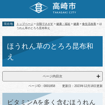
ペ
メ
ー
ニ
ジ
ュ
の
ー
先
を
現在地
トップページ
>
分類でさがす
>
健康・福祉
>
健康
>
食生活改善
>
ほ
頭
飛
うれん草のとろろ昆布和え
で
ば
す。
し
本
て
文
ほうれん草のとろろ昆布和
本
文
え
へ
ページ内目次
ページID：0001858
更新日：2023年12月18日更新
ビタミンAを多く含むほうれん