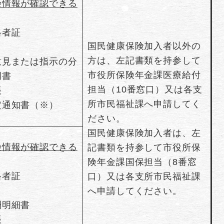
険情報が確認できる
格者証
国民健康保険加入者以外の
方は、左記書類を持参して
意見または指示の分
市役所保険年金課医療給付
明書
担当（10番窓口）又は各支
帳
所市民福祉課へ申請してく
定通知書（※）
ださい。
国民健康保険加入者は、左
険情報が確認できる
記書類を持参して市役所保
険年金課国保担当（8番窓
格者証
口）又は各支所市民福祉課
へ申請してください。
酬明細書
帳