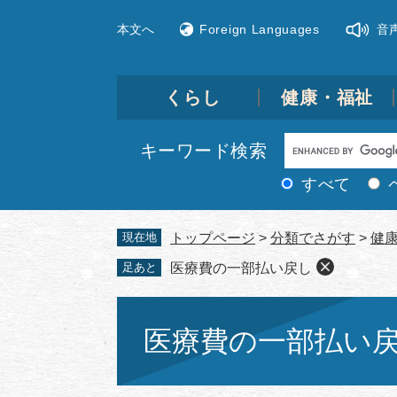
ペ
メ
本文へ
Foreign Languages
音
ー
ニ
ジ
ュ
の
ー
先
を
くらし
健康・福祉
頭
飛
で
ば
Google
キーワード検索
す。
し
カ
て
すべて
ス
本
文
タ
現在地
トップページ
>
分類でさがす
>
健
へ
ム
足あと
医療費の一部払い戻し
検
索
本
文
医療費の一部払い