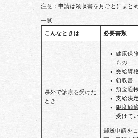
注意：申請は領収書を月ごとにまと
一覧
こんなときは
必要書類
健康保
もの
受給資
領収
預金通
県外で診療を受けた
支給決
とき
限度額
受けて
郵送申請を