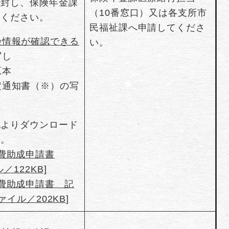
同封し、保険年金課
（10番窓口）又は各支所市
てください。
民福祉課へ申請してくださ
険情報が確認できる
い。
写し
原本
定通知書（※）の写
記よりダウンロード
い。
費助成申請書
／122KB]
費助成申請書 記
ァイル／202KB]