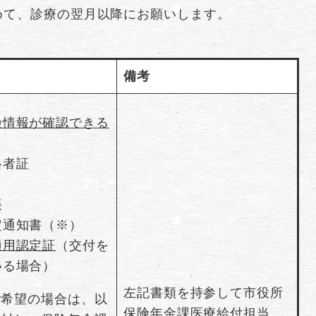
めて、診療の翌月以降にお願いします。
備考
険情報が確認できる
格者証
書
帳
定通知書（※）
適用認定証
（交付を
いる場合）
左記書類を持参して市役所
ご希望の場合は、以
保険年金課医療給付担当