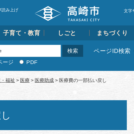
声読み上げ
文字
子育て・教育
しごと
まちづくり
ページID検索
ページ
PDF
康・福祉
>
医療
>
医療助成
>
医療費の一部払い戻し
戻し