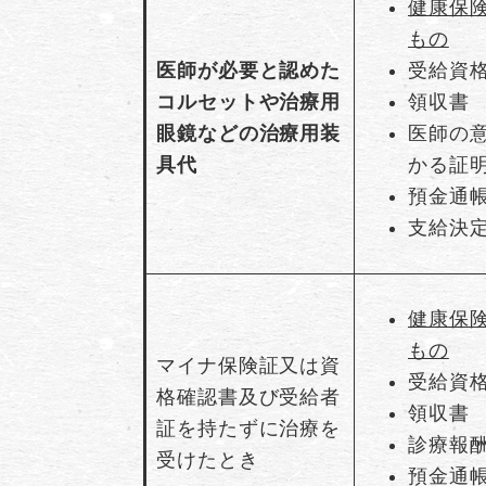
健康保
もの
医師が必要と認めた
受給資
コルセットや治療用
領収書
眼鏡などの治療用装
医師の
具代
かる証
預金通
支給決
健康保
もの
マイナ保険証又は資
受給資
格確認書及び受給者
領収書
証を持たずに治療を
診療報
受けたとき
預金通