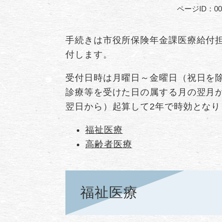
ページID：000
手続きは市役所保険年金課医療給付担
付します。
受付日時は月曜日～金曜日（祝日を除
診療等を受けた日の属する月の翌月
翌日から）起算して2年で時効となり
福祉医療
高齢者医療
福祉医療