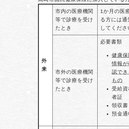
市内の医療機関
1か月の医
等で診療を受け
る方には通
たとき
してくださ
必要書類
健康保
外
情報が
来
市外の医療機関
認でき
等で診療を受け
もの
たとき
受給資
者証
領収書
預金通