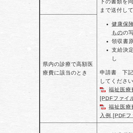
下の書類を
まで送付し
健康保
もの
の
領収書
支給決
し
県内の診療で高額医
申請書 下
療費に該当のとき
してくださ
福祉医療
[PDFファイル
福祉医療
入例 [PDFフ