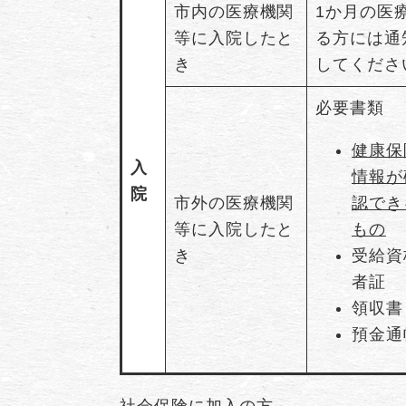
市内の医療機関
1か月の医
等に入院したと
る方には通
き
してくださ
必要書類
健康保
入
情報が
院
市外の医療機関
認でき
等に入院したと
もの
き
受給資
者証
領収書
預金通