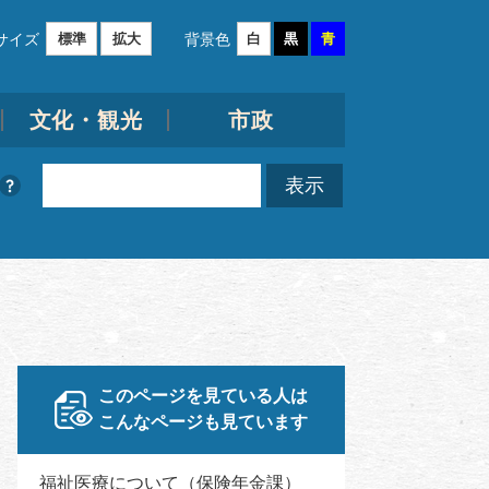
サイズ
背景色
標準
拡大
白
黒
青
文化・観光
市政
このページを見ている人は
こんなページも見ています
福祉医療について（保険年金課）