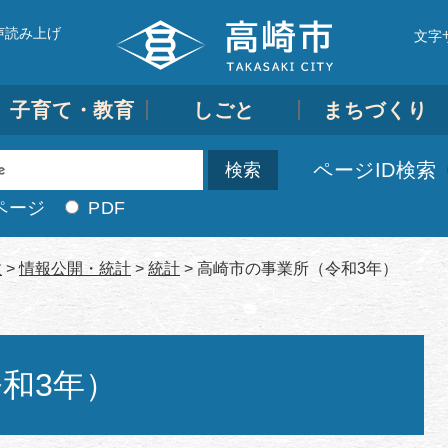
声読み上げ
文字
子育て・教育
しごと
まちづくり
ページID検索
ページ
PDF
政
>
情報公開・統計
>
統計
>
高崎市の事業所（令和3年）
和3年）