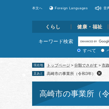
ペ
メ
本文へ
Foreign Languages
音
ー
ニ
ジ
ュ
の
ー
先
を
くらし
健康・福祉
頭
飛
で
ば
Google
キーワード検索
す。
し
カ
て
すべて
ス
本
文
タ
現在地
トップページ
>
分類でさがす
>
市
へ
ム
足あと
高崎市の事業所（令和3年）
検
索
本
文
高崎市の事業所（令