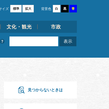
サイズ
背景色
標準
拡大
白
黒
青
文化・観光
市政
見つからないときは