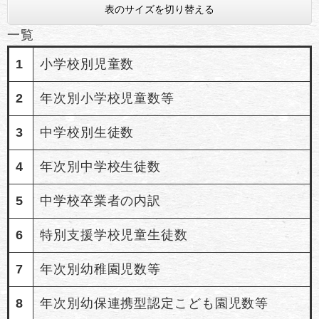
表のサイズを切り替える
一覧
1
小学校別児童数
2
年次別小学校児童数等
3
中学校別生徒数
4
年次別中学校生徒数
5
中学校卒業者の内訳
6
特別支援学校児童生徒数
7
年次別幼稚園児数等
8
年次別幼保連携型認定こども園児数等