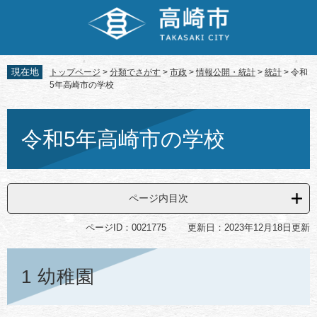
ペ
メ
ー
ニ
ジ
ュ
の
ー
先
を
現在地
トップページ
>
分類でさがす
>
市政
>
情報公開・統計
>
統計
>
令和
頭
飛
5年高崎市の学校
で
ば
す。
し
本
て
文
令和5年高崎市の学校
本
文
へ
ページ内目次
ページID：0021775
更新日：2023年12月18日更新
1 幼稚園