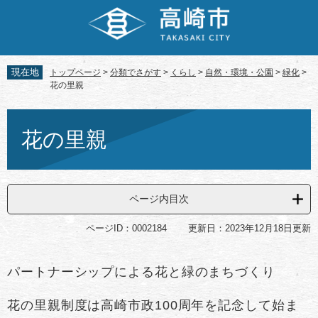
ペ
メ
ー
ニ
ジ
ュ
の
ー
先
を
現在地
トップページ
>
分類でさがす
>
くらし
>
自然・環境・公園
>
緑化
>
頭
飛
花の里親
で
ば
す。
し
本
て
文
花の里親
本
文
へ
ページ内目次
ページID：0002184
更新日：2023年12月18日更新
パートナーシップによる花と緑のまちづくり
花の里親制度は高崎市政100周年を記念して始ま