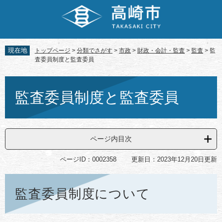
ペ
メ
ー
ニ
ジ
ュ
の
ー
先
を
現在地
トップページ
>
分類でさがす
>
市政
>
財政・会計・監査
>
監査
>
監
頭
飛
査委員制度と監査委員
で
ば
す。
し
本
て
文
監査委員制度と監査委員
本
文
へ
ページ内目次
ページID：0002358
更新日：2023年12月20日更新
監査委員制度について