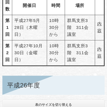
回
開催日
時間
場所
数
第
平成27年5月
10時
群馬支所3
内
1
28日（木曜
30分
階 311会
容
回
日）
から
議室
第
平成27年10月
10時
群馬支所3
内
2
30日（金曜
30分
階 311会
容
回
日）
から
議室
平成26年度
表のサイズを切り替える