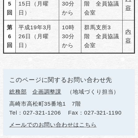
5
15日（月曜
30分
階 全員協議
容
回
日）
から
会室
第
平成19年3月
10時
群馬支所3
内
6
26日（月曜
30分
階 全員協議
容
回
日）
から
会室
このページに関するお問い合わせ先
総務部
企画調整課
地域づくり担当
高崎市高松町35番地1 7階
Tel：027-321-1206
Fax：027-321-1190
メールでのお問い合わせはこちら