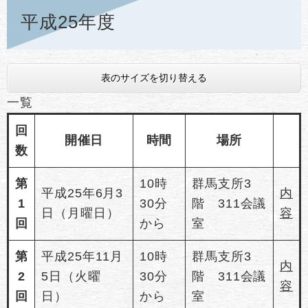
平成25年度
表のサイズを切り替える
一覧
回
開催日
時間
場所
数
第
10時
群馬支所3
平成25年6月3
内
1
30分
階 311会議
日（月曜日）
容
回
から
室
第
平成25年11月
10時
群馬支所3
内
2
5日（火曜
30分
階 311会議
容
回
日）
から
室