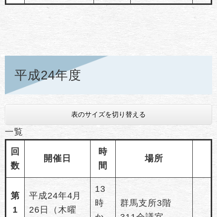
平成24年度
表のサイズを切り替える
一覧
回
時
開催日
場所
数
間
13
第
平成24年4月
時
群馬支所3階
1
26日（木曜
か
311会議室