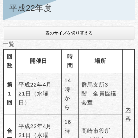
平成22年度
表のサイズを切り替える
一覧
回
時
開催日
場所
数
間
14
第
平成22年4月
群馬支所3
時
1
21日（水曜
階 全員協議
か
回
日）
会室
ら
内
容
16
平成22年4月
合
時
高崎市役所
21日（水曜