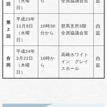
（火曜
ら
全員協議会室
容
回
日）
平成23年
第
11月9日
10時30
群馬支所3階
内
2
（水曜
分から
全員協議会室
容
回
日）
平成24年
高崎ホワイト
合
3月22日
16時か
内
イン グレイ
同
（木曜
ら
容
スホール
日）