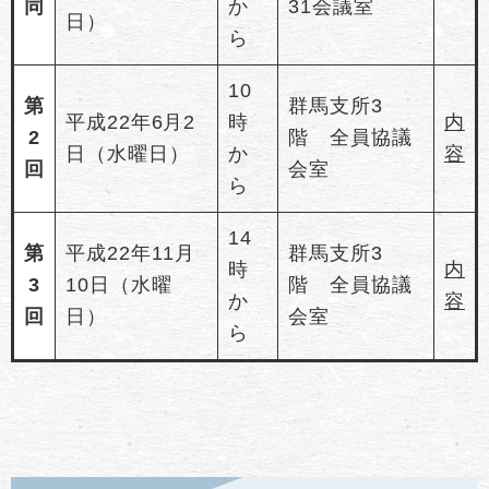
同
か
31会議室
日）
ら
10
第
群馬支所3
平成22年6月2
時
内
2
階 全員協議
日（水曜日）
か
容
回
会室
ら
14
第
平成22年11月
群馬支所3
時
内
3
10日（水曜
階 全員協議
か
容
回
日）
会室
ら