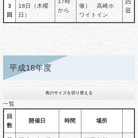
17時
内
3
18日（木曜
催） 高崎ホ
から
容
回
日）
ワイトイン
平成18年度
表のサイズを切り替える
一覧
回
開催日
時間
場所
数