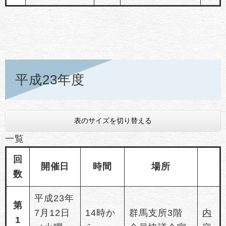
平成23年度
表のサイズを切り替える
一覧
回
開催日
時間
場所
数
平成23年
第
7月12日
14時か
群馬支所3階
内
1