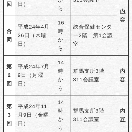
回
日）
ら
内
容
16
平成24年4月
総合保健センタ
合
時
26日（木曜
ー2階 第1会議
同
か
日）
室
ら
14
第
平成24年7月
時
群馬支所3階
内
2
9日（月曜
か
311会議室
容
回
日）
ら
14
第
平成24年11
時
群馬支所3階
内
3
月9日（金曜
か
311会議室
容
回
日）
ら