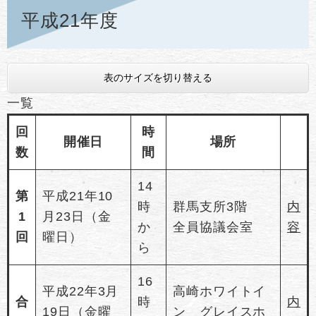
平成21年度
表のサイズを切り替える
一覧
回
時
開催日
場所
数
間
14
第
平成21年10
時
群馬支所3階
内
1
月23日（金
か
全員協議会室
容
回
曜日）
ら
16
平成22年3月
高崎ホワイトイ
合
時
内
19日（金曜
ン グレイスホ