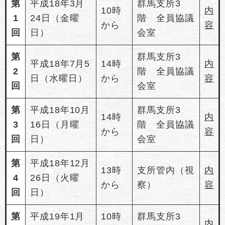
第
平成18年3月
群馬支所3
10時
内
1
24日（金曜
階 全員協議
から
容
回
日）
会室
第
群馬支所3
平成18年7月5
14時
内
2
階 全員協議
日（水曜日）
から
容
回
会室
第
平成18年10月
群馬支所3
14時
内
3
16日（月曜
階 全員協議
から
容
回
日）
会室
第
平成18年12月
13時
支所管内（視
内
4
26日（火曜
から
察）
容
回
日）
第
平成19年1月
10時
群馬支所3
内