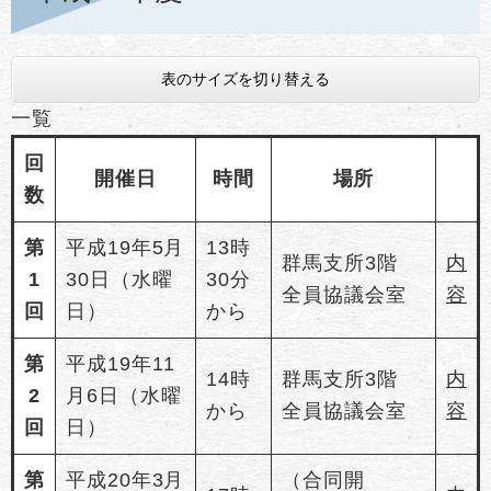
表のサイズを切り替える
一覧
回
開催日
時間
場所
数
第
平成19年5月
13時
群馬支所3階
内
1
30日（水曜
30分
全員協議会室
容
回
日）
から
第
平成19年11
14時
群馬支所3階
内
2
月6日（水曜
から
全員協議会室
容
回
日）
第
平成20年3月
（合同開