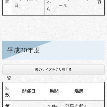
同
か
容
日）
ール
ら
平成20年度
表のサイズを切り替える
一覧
回
開催日
時間
場所
数
第
13時
群馬支所3