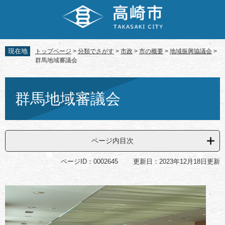
ペ
メ
ー
ニ
ジ
ュ
の
ー
先
を
現在地
トップページ
>
分類でさがす
>
市政
>
市の概要
>
地域振興協議会
>
頭
飛
群馬地域審議会
で
ば
す。
し
本
て
文
群馬地域審議会
本
文
へ
ページ内目次
ページID：0002645
更新日：2023年12月18日更新