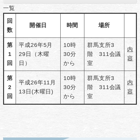
一覧
回
開催日
時間
場所
数
第
平成26年5月
10時
群馬支所3
内
1
29日（木曜
30分
階 311会議
容
回
日）
から
室
第
10時
群馬支所3
平成26年11月
内
2
30分
階 311会議
13日(木曜日)
容
回
から
室