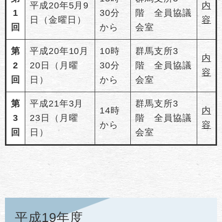
平成20年5月9
内
1
30分
階 全員協議
日（金曜日）
容
回
から
会室
第
平成20年10月
10時
群馬支所3
内
2
20日（月曜
30分
階 全員協議
容
回
日）
から
会室
第
平成21年3月
群馬支所3
14時
内
3
23日（月曜
階 全員協議
から
容
回
日）
会室
平成19年度