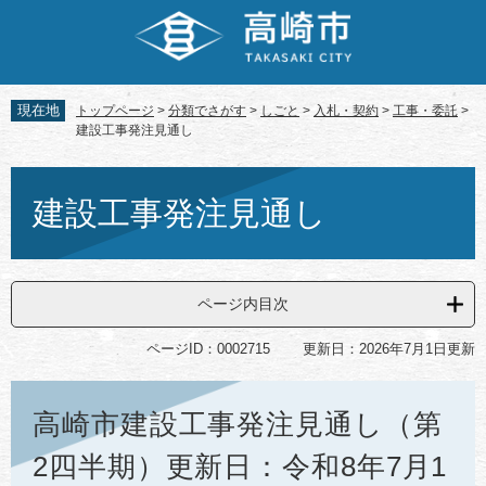
ペ
メ
ー
ニ
ジ
ュ
の
ー
先
を
現在地
トップページ
>
分類でさがす
>
しごと
>
入札・契約
>
工事・委託
>
頭
飛
建設工事発注見通し
で
ば
す。
し
本
て
文
建設工事発注見通し
本
文
へ
ページ内目次
ページID：0002715
更新日：2026年7月1日更新
高崎市建設工事発注見通し（第
2四半期）更新日：令和8年7月1