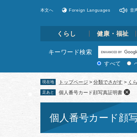
ペ
メ
本文へ
Foreign Languages
音
ー
ニ
ジ
ュ
の
ー
先
を
くらし
健康・福祉
頭
飛
で
ば
Google
キーワード検索
す。
し
カ
て
すべて
ス
本
文
タ
現在地
トップページ
>
分類でさがす
>
く
へ
ム
足あと
個人番号カード顔写真証明書
検
索
本
文
個人番号カード顔