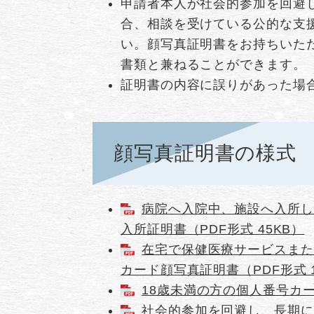
申請者本人が社会的参加を回避
合、相談を受けている公的な支
い。顔写真証明書をお持ちいた
書類と兼ねることができます。
証明書の内容に誤りがあった場
顔写真証明書の様式
病院へ入院中、施設へ入所し
入所証明書（PDF形式 45KB）
在宅で保健医療サービスまた
カード顔写真証明書（PDF形式 1
18歳未満の方の個人番号カー
社会的参加を回避し、長期に