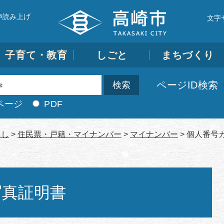
声読み上げ
文字
子育て・教育
しごと
まちづくり
ページID検索
ページ
PDF
らし
>
住民票・戸籍・マイナンバー
>
マイナンバー
>
個人番号
写真証明書