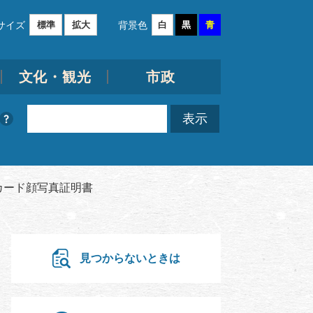
サイズ
背景色
標準
拡大
白
黒
青
文化・観光
市政
カード顔写真証明書
見つからないときは