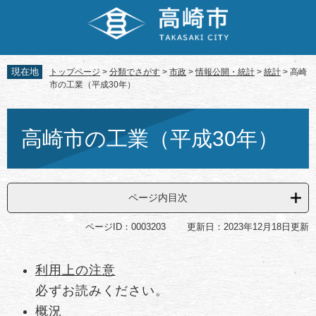
ペ
メ
ー
ニ
ジ
ュ
の
ー
先
を
現在地
トップページ
>
分類でさがす
>
市政
>
情報公開・統計
>
統計
>
高崎
頭
飛
市の工業（平成30年）
で
ば
す。
し
本
て
文
高崎市の工業（平成30年）
本
文
へ
ページ内目次
ページID：0003203
更新日：2023年12月18日更新
利用上の注意
必ずお読みください。
概況