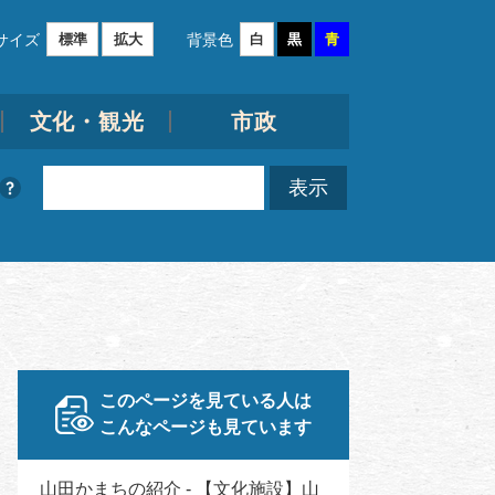
サイズ
背景色
標準
拡大
白
黒
青
文化・観光
市政
このページを見ている人は
こんなページも見ています
山田かまちの紹介 - 【文化施設】山