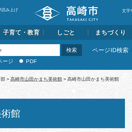
声読み上げ
文字
子育て・教育
しごと
まちづくり
ページID検索
ページ
PDF
務部
>
高崎市山田かまち美術館
>
高崎市山田かまち美術館
ち美術館