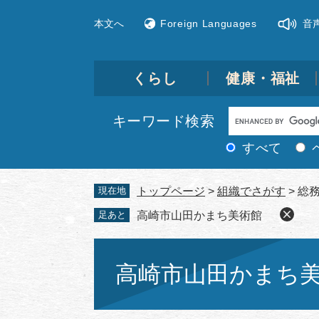
ペ
メ
本文へ
Foreign Languages
音
ー
ニ
ジ
ュ
の
ー
先
を
くらし
健康・福祉
頭
飛
で
ば
Google
キーワード検索
す。
し
カ
て
すべて
ス
本
文
タ
現在地
トップページ
>
組織でさがす
>
総
へ
ム
足あと
高崎市山田かまち美術館
検
索
本
文
高崎市山田かま