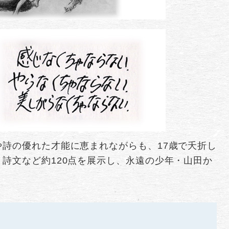
詩の優れた才能に恵まれながらも、17歳で夭折し
詩文など約120点を展示し、永遠の少年・山田か