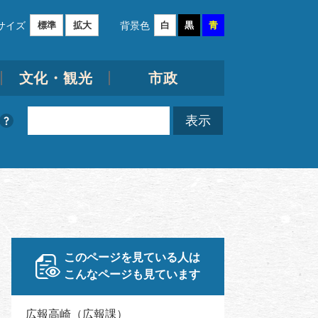
サイズ
背景色
標準
拡大
白
黒
青
文化・観光
市政
このページを見ている人は
こんなページも見ています
広報高崎（広報課）