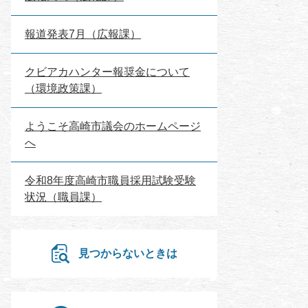
報道発表7月（広報課）
クビアカハンター報奨金について
（環境政策課）
ようこそ高崎市議会のホームページ
へ
令和8年度高崎市職員採用試験受験
状況（職員課）
見つからないときは