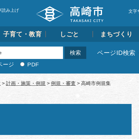
声読み上げ
文字
子育て・教育
しごと
まちづくり
ページID検索
ページ
PDF
政
>
計画・施策・例規
>
例規・審査
>
高崎市例規集