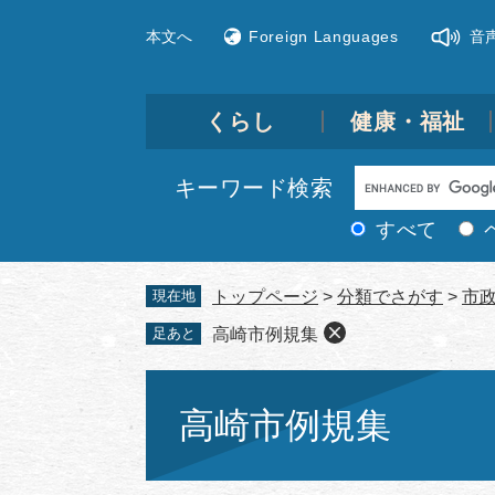
ペ
メ
本文へ
Foreign Languages
音
ー
ニ
ジ
ュ
の
ー
先
を
くらし
健康・福祉
頭
飛
で
ば
Google
キーワード検索
す。
し
カ
て
すべて
ス
本
文
タ
現在地
トップページ
>
分類でさがす
>
市
へ
ム
足あと
高崎市例規集
検
索
本
文
高崎市例規集