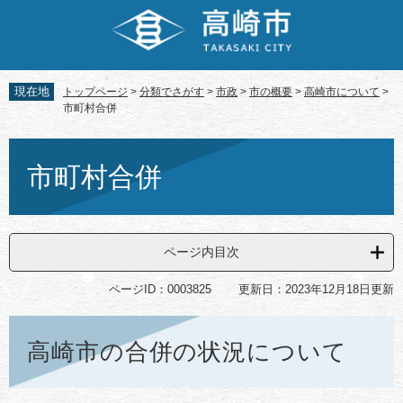
ペ
メ
ー
ニ
ジ
ュ
の
ー
先
を
現在地
トップページ
>
分類でさがす
>
市政
>
市の概要
>
高崎市について
>
頭
飛
市町村合併
で
ば
す。
し
本
て
文
市町村合併
本
文
へ
ページ内目次
ページID：0003825
更新日：2023年12月18日更新
高崎市の合併の状況について