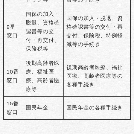
国保の加入・
国保の加入・脱退、資
脱退、資格確
9番
格確認書等の交付・再
認書等の交
窓口
交付、保険税、特例軽
付・再交付、
減等の手続き
保険税等
後期高齢者医
後期高齢者医療、福祉
10番
療、福祉医
医療、高齢者医療等の
窓口
療、高齢者医
各種手続き
療等
15番
国民年金
国民年金の各種手続き
窓口