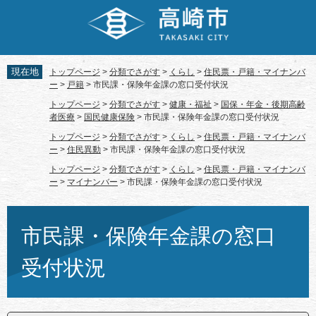
ペ
メ
ー
ニ
ジ
ュ
の
ー
先
を
現在地
トップページ
>
分類でさがす
>
くらし
>
住民票・戸籍・マイナンバ
頭
飛
ー
>
戸籍
>
市民課・保険年金課の窓口受付状況
で
ば
トップページ
>
分類でさがす
>
健康・福祉
>
国保・年金・後期高齢
す。
し
者医療
>
国民健康保険
>
市民課・保険年金課の窓口受付状況
て
トップページ
>
分類でさがす
>
くらし
>
住民票・戸籍・マイナンバ
本
ー
>
住民異動
>
市民課・保険年金課の窓口受付状況
文
トップページ
>
分類でさがす
>
くらし
>
住民票・戸籍・マイナンバ
へ
ー
>
マイナンバー
>
市民課・保険年金課の窓口受付状況
本
文
市民課・保険年金課の窓口
受付状況