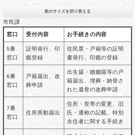
表のサイズを切り替える
市民課
窓口
受付内容
お手続きの内容
5番
証明発行、印
住民票・戸籍等の証明
窓口
鑑登録
書発行、印鑑の登録
出生届・婚姻届等の戸
6番
戸籍届出、改
籍届出、埋葬・納骨さ
窓口
葬申請
れた遺骨の改葬申請
住所・世帯の変更、旧
7番
住所異動届出
氏・通称の記載、特別
窓口
永住者に関する手続き