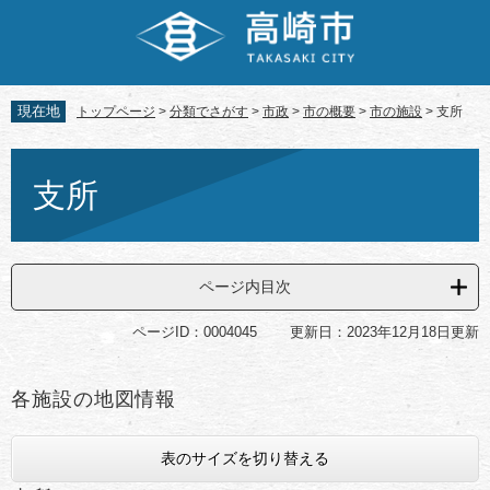
ペ
メ
ー
ニ
ジ
ュ
の
ー
先
を
現在地
トップページ
>
分類でさがす
>
市政
>
市の概要
>
市の施設
>
支所
頭
飛
で
ば
本
す。
し
文
支所
て
本
文
へ
ページ内目次
ページID：0004045
更新日：2023年12月18日更新
各施設の地図情報
表のサイズを切り替える