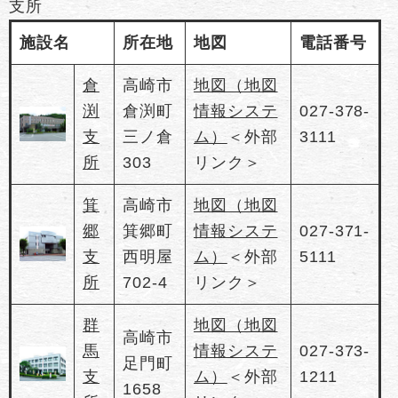
支所
施設名
所在地
地図
電話番号
倉
高崎市
地図（地図
渕
倉渕町
情報システ
027-378-
支
三ノ倉
ム）
＜外部
3111
所
303
リンク＞
箕
高崎市
地図（地図
郷
箕郷町
情報システ
027-371-
支
西明屋
ム）
＜外部
5111
所
702-4
リンク＞
群
地図（地図
高崎市
馬
情報システ
027-373-
足門町
支
ム）
＜外部
1211
1658