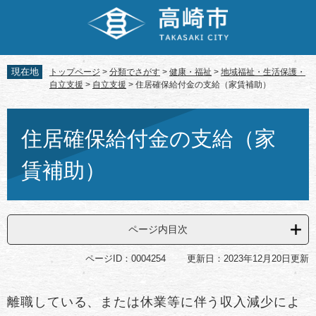
ペ
メ
ー
ニ
ジ
ュ
の
ー
先
を
現在地
トップページ
>
分類でさがす
>
健康・福祉
>
地域福祉・生活保護・
頭
飛
自立支援
>
自立支援
>
住居確保給付金の支給（家賃補助）
で
ば
す。
し
本
て
文
住居確保給付金の支給（家
本
文
賃補助）
へ
ページ内目次
ページID：0004254
更新日：2023年12月20日更新
離職している、または休業等に伴う収入減少によ