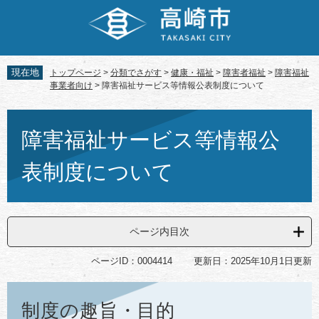
ペ
メ
ー
ニ
ジ
ュ
の
ー
先
を
現在地
トップページ
>
分類でさがす
>
健康・福祉
>
障害者福祉
>
障害福祉
頭
飛
事業者向け
>
障害福祉サービス等情報公表制度について
で
ば
す。
し
本
て
文
障害福祉サービス等情報公
本
文
表制度について
へ
ページ内目次
ページID：0004414
更新日：2025年10月1日更新
制度の趣旨・目的