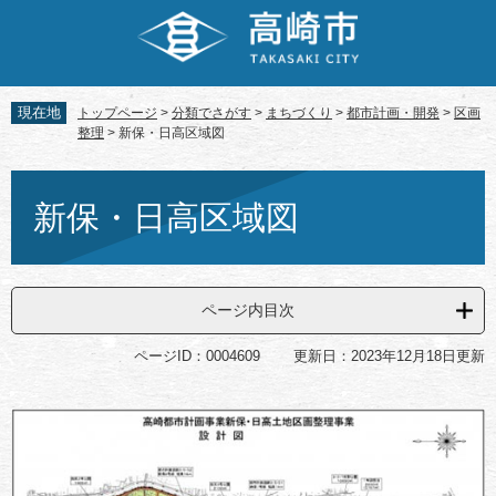
ペ
メ
ー
ニ
ジ
ュ
の
ー
先
を
現在地
トップページ
>
分類でさがす
>
まちづくり
>
都市計画・開発
>
区画
頭
飛
整理
>
新保・日高区域図
で
ば
す。
し
本
て
文
新保・日高区域図
本
文
へ
ページ内目次
ページID：0004609
更新日：2023年12月18日更新