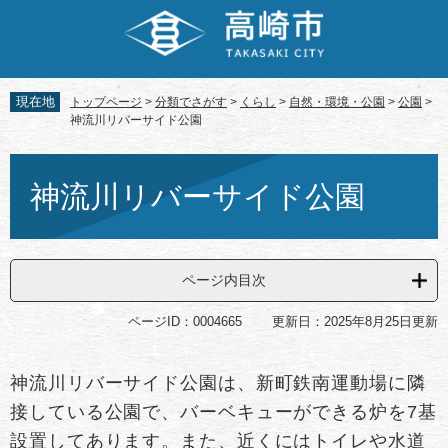
ペ
メ
ー
ニ
ジ
ュ
の
ー
先
を
現在地
トップページ
>
分類でさがす
>
くらし
>
自然・環境・公園
>
公園
>
頭
飛
神流川リバーサイド公園
で
ば
す。
し
本
て
文
神流川リバーサイド公園
本
文
へ
ページ内目次
ページID：0004665
更新日：2025年8月25日更新
神流川リバーサイド公園は、新町鉄南運動場に隣
接している公園で、バーベキューができる炉を7基
設置してあります。また、近くにはトイレや水道