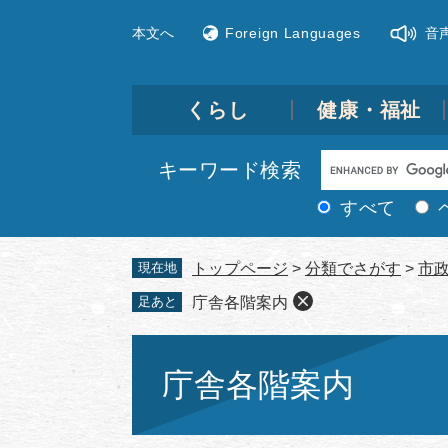
ペ
メ
本文へ
Foreign Languages
音
ー
ニ
ジ
ュ
の
ー
先
を
くらし
健康・福祉
頭
飛
で
ば
Google
キーワード検索
す。
し
カ
て
すべて
ス
本
文
タ
現在地
トップページ
>
分類でさがす
>
市
へ
ム
足あと
庁舎各階案内
検
索
本
文
庁舎各階案内