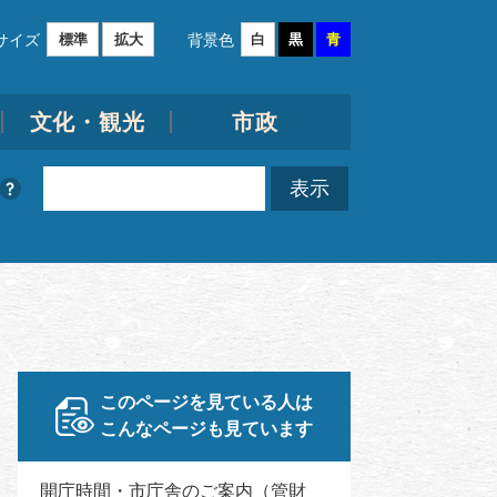
サイズ
背景色
標準
拡大
白
黒
青
文化・観光
市政
このページを見ている人は
こんなページも見ています
開庁時間・市庁舎のご案内（管財