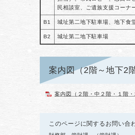
民相談室、ご遺族支援コーナー
B1
城址第二地下駐車場、地下食
B2
城址第二地下駐車場
案内図（2階～地下2
案内図（２階・中２階・１階・地下
このページに関するお問い合