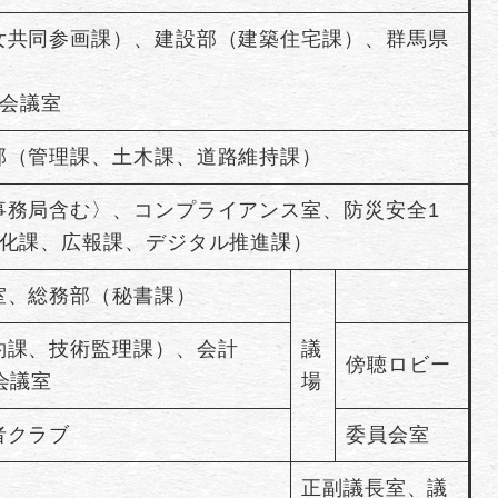
女共同参画課）、建設部（建築住宅課）、群馬県
4会議室
部（管理課、土木課、道路維持課）
事務局含む〉、コンプライアンス室、防災安全1
文化課、広報課、デジタル推進課）
室、総務部（秘書課）
約課、技術監理課）、会計
議
傍聴ロビー
会議室
場
者クラブ
委員会室
正副議長室、議