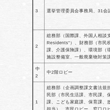
3
選挙管理委員会事務局、31会
総務部（国際課、外国人相談支援センター"
Residents"）、財務部
2
課、介護保険課）、環境部（
施設整備室、一般廃棄物対策課
中
中2階ロビー
2
総務部（企画調整課文書法規
民部（市民生活課、市民課、
1
課、こども家庭課、保育課、
担当）、市民ロビー、窓口ロ