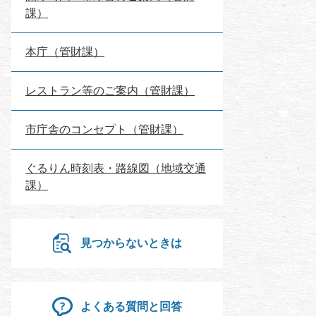
課）
本庁（管財課）
レストラン等のご案内（管財課）
市庁舎のコンセプト（管財課）
ぐるりん時刻表・路線図（地域交通
課）
見つからないときは
よくある質問と回答