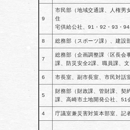
市民部（地域交通課、人権男
9
住
宅供給公社、91・92・93・9
8
総務部（スポーツ課）、建設
総務部（企画調整課〈区長会
7
課、防災安全2課、職員課、
6
市長室、副市長室、市民対話
財務部（財政課、管財課、契
5
課、高崎市土地開発公社、51
4
庁議室兼災害対策本部室、記