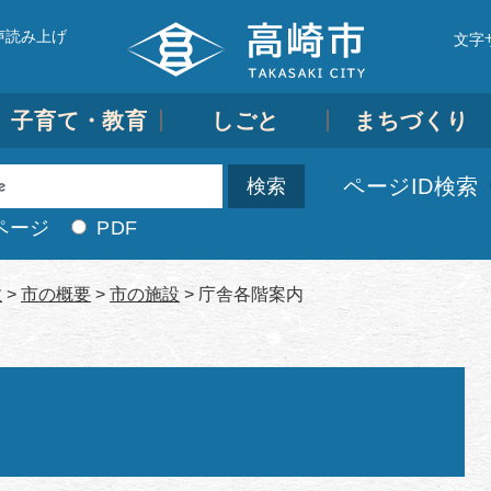
声読み上げ
文字
子育て・教育
しごと
まちづくり
ページID検索
ページ
PDF
政
>
市の概要
>
市の施設
>
庁舎各階案内