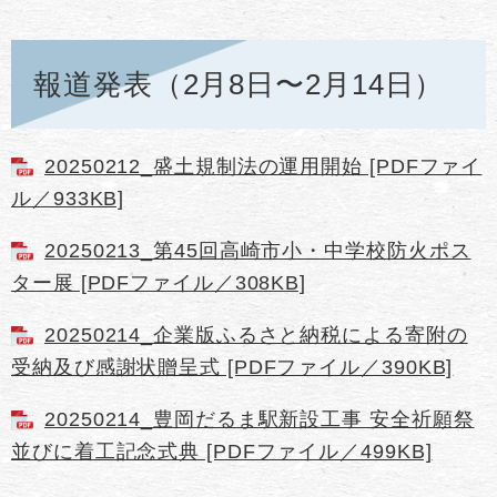
報道発表（2月8日〜2月14日）
20250212_盛土規制法の運用開始 [PDFファイ
ル／933KB]
20250213_第45回高崎市小・中学校防火ポス
ター展 [PDFファイル／308KB]
20250214_企業版ふるさと納税による寄附の
受納及び感謝状贈呈式 [PDFファイル／390KB]
20250214_豊岡だるま駅新設工事 安全祈願祭
並びに着工記念式典 [PDFファイル／499KB]