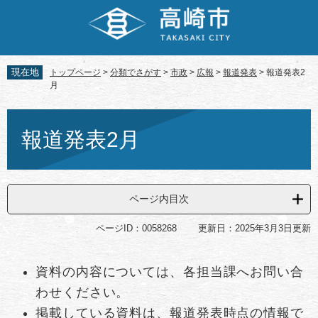
ペ
メ
ー
ニ
ジ
ュ
の
ー
先
を
現在地
トップページ
>
分類でさがす
>
市政
>
広報
>
報道発表
>
報道発表2
頭
飛
月
で
ば
す。
し
本
て
文
報道発表2月
本
文
へ
ページ内目次
ページID：0058268
更新日：2025年3月3日更新
資料の内容については、各担当課へお問い合
わせください。
掲載している資料は、報道発表時点の情報で