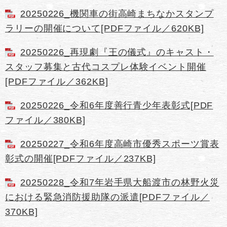
20250226_機関車の街高崎まちなかスタンプ
ラリーの開催について[PDFファイル／620KB]
20250226_再現劇『王の儀式』のキャスト・
スタッフ募集と古代コスプレ体験イベント開催
[PDFファイル／362KB]
20250226_令和6年度善行青少年表彰式[PDF
ファイル／380KB]
20250227_令和6年度高崎市優秀スポーツ賞表
彰式の開催[PDFファイル／237KB]
20250228_令和7年岩手県大船渡市の林野火災
における緊急消防援助隊の派遣[PDFファイル／
370KB]