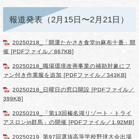
報道発表（2月15日〜2月21日）
20250218_「開運たかさき食堂in麻布十番」開
催 [PDFファイル／867KB]
20250218_職場環境改善事業の補助対象にフ
ァン付き作業服を追加 [PDFファイル／343KB]
20250218_日曜日の窓口開設 [PDFファイル／
399KB]
20250219_「第13回榛名湖リゾート・トライ
アスロンin群馬」の開催 [PDFファイル／1.92MB]
20250219_第97回選抜高等学校野球大会出場