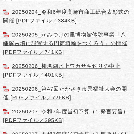
20250204_令和6年度高崎市商工総合表彰式の
開催 [PDFファイル／384KB]
20250205_かみつけの里博物館体験事業「八
幡塚古墳に設置する円筒埴輪をつくろう」の開催
[PDFファイル／741KB]
20250206_榛名湖氷上ワカサギ釣りの中止
[PDFファイル／401KB]
20250206_第47回たかさき市民福祉大会の開
催 [PDFファイル／726KB]
20250207_令和7年度当初予算（1.発言要旨）
[PDFファイル／295KB]