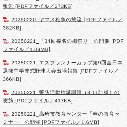
報告 [PDFファイル／373KB]
20250220_ヤマメ稚魚の放流 [PDFファイル／
382KB]
20250221_「34回榛名の梅祭り」の開催 [PDF
ファイル／1.09MB]
20250221_エスプランナーカップ第9回全日本
選抜中学硬式野球大会出場報告 [PDFファイル／
366KB]
20250221_警防活動検証訓練（3.11訓練）の
実施 [PDFファイル／417KB]
20250221_高崎市教育センター「春の教育セ
ミナー」の開催 [PDFファイル／1.6MB]