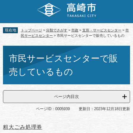
ペ
メ
ー
ニ
ジ
ュ
の
ー
先
を
現在地
トップページ
>
分類でさがす
>
市政
>
支所・サービスセンター
>
市
頭
飛
民サービスセンター
>
市民サービスセンターで販売しているもの
で
ば
す。
し
本
て
文
市民サービスセンターで販
本
文
売しているもの
へ
ページ内目次
ページID：0005939
更新日：2023年12月18日更新
粗大ごみ処理券