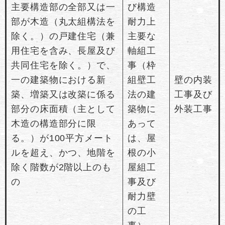
主要構造部の全部又は一
び構造
部が木造（丸太組構法を
耐力上
除く。）の戸建住宅（兼
主要な
用住宅を含み、長屋及び
軸組工
共同住宅を除く。）で、
事（枠
一の建築物における新
組壁工
壁の内装
築、増築又は改築に係る
法の建
工事及び
部分の床面積（主として
築物に
外装工事
木造の構造部分に限
あって
る。）が100平方メート
は、屋
ルを超え、かつ、地階を
根の小
除く階数が2階以上のも
屋組工
の
事及び
耐力壁
の工