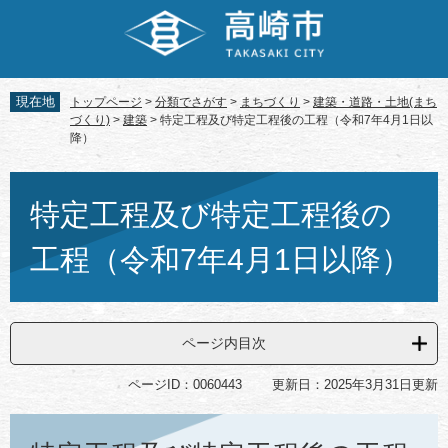
ペ
メ
ー
ニ
ジ
ュ
の
ー
先
を
現在地
トップページ
>
分類でさがす
>
まちづくり
>
建築・道路・土地(まち
頭
飛
づくり)
>
建築
>
特定工程及び特定工程後の工程（令和7年4月1日以
で
ば
降）
す。
し
て
本
本
文
特定工程及び特定工程後の
文
へ
工程（令和7年4月1日以降）
ページ内目次
ページID：0060443
更新日：2025年3月31日更新