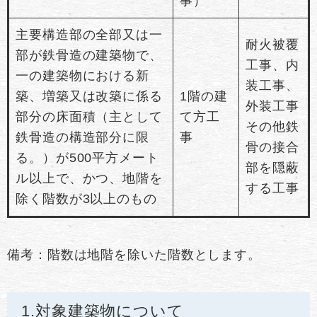
事）
主要構造部の全部又は一
耐火被覆
部が鉄骨造の建築物で、
工事、内
一の建築物における新
装工事、
築、増築又は改築に係る
1階の建
外装工事
部分の床面積（主として
て方工
その他鉄
鉄骨造の構造部分に限
事
骨の接合
る。）が500平方メート
部を隠蔽
ル以上で、かつ、地階を
する工事
除く階数が3以上のもの
備考：階数は地階を除いた階数とします。
1.対象建築物について