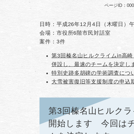
ページID：000
日時：平成26年12月4日（木曜日）
会場：市役所6階市民対話室
案件：3件
第3回榛名山ヒルクライムin高
併設し、最速のチームを決定し
特別史跡多胡碑の学術調査につ
大雪被害復旧等支援制度の申込
第3回榛名山ヒルクラ
開始します 今回は