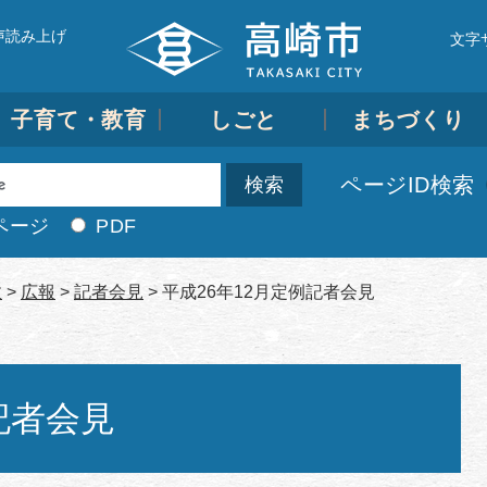
声読み上げ
文字
子育て・教育
しごと
まちづくり
ページID検索
ページ
PDF
政
>
広報
>
記者会見
>
平成26年12月定例記者会見
記者会見