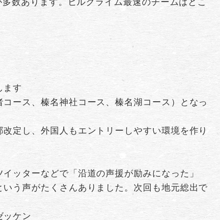
が多数あります。ヒルクライム最速のチームはどこ
。
します
者コース、榛名神社コース、榛名湖コース）となっ
一部改定し、外国人もエントリーしやすい環境を作り
ツイッターなどで「沿道の声援が励みになった」
という声がたくさんありました。次回も地元総出で
ゼッケン