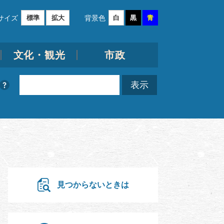
サイズ
背景色
標準
拡大
白
黒
青
文化・観光
市政
見つからないときは