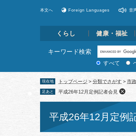
ペ
メ
本文へ
Foreign Languages
音
ー
ニ
ジ
ュ
の
ー
先
を
くらし
健康・福祉
頭
飛
で
ば
Google
キーワード検索
す。
し
カ
て
すべて
ス
本
文
タ
現在地
トップページ
>
分類でさがす
>
市
へ
ム
足あと
平成26年12月定例記者会見
検
索
本
文
平成26年12月定例