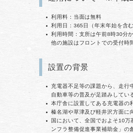
利用料：当面は無料
利用日：365日（年末年始を含
利用時間：支所は午前8時30分か
他の施設はフロントでの受付時間
設置の背景
充電器不足等の課題から、走行
自動車等の普及が足踏みしてい
本庁舎に設置してある充電器の利
榛名湖や草津及び軽井沢方面に
国において、全国でおよそ10
ンフラ整備促進事業補助金」の