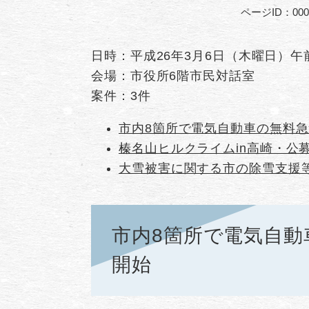
ページID：000
日時：平成26年3月6日（木曜日）午
会場：市役所6階市民対話室
案件：3件
市内8箇所で電気自動車の無料
榛名山ヒルクライムin高崎・公
大雪被害に関する市の除雪支援
市内8箇所で電気自動
開始