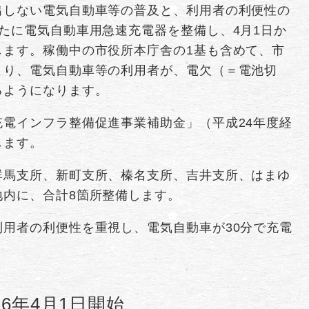
出しない電気自動車等の普及と、利用者の利便性の
たに電気自動車用急速充電器を整備し、4月1日か
します。稼働中の市役所本庁舎の1基も含めて、市
より、電気自動車等の利用者が、電欠（＝電池切
るようになります。
電インフラ整備促進事業補助金」（平成24年度経
します。
群馬支所、新町支所、榛名支所、吉井支所、はまゆ
地内に、合計8箇所整備します。
用者の利便性を重視し、電気自動車が30分で充電
6年4月1日開始