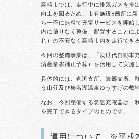
高崎市では、走行中に排気ガスを排
向上を図るため、市有施設8箇所に新
ら一斉に無料で充電サービスを開始
内に偏りなく整備、配置することに
れ）の不安なく高崎市内を走行でき
今回の整備事業は、「次世代自動車充
済産業省補正予算）を活用して実施
具体的には、倉渕支所、箕郷支所、
う山荘及び榛名湖温泉ゆうすげの敷
なお、今回整備する急速充電器は、利
を完了できるタイプのものです。
運用について ※平成2