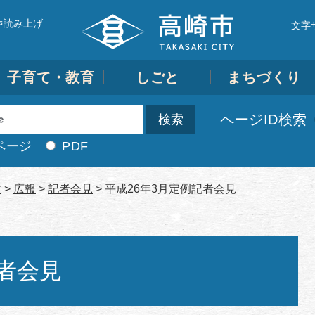
声読み上げ
文字
子育て・教育
しごと
まちづくり
ページID検索
ページ
PDF
政
>
広報
>
記者会見
>
平成26年3月定例記者会見
記者会見