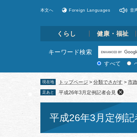
ペ
メ
本文へ
Foreign Languages
音
ー
ニ
ジ
ュ
の
ー
先
を
くらし
健康・福祉
頭
飛
で
ば
Google
キーワード検索
す。
し
カ
て
すべて
ス
本
文
タ
現在地
トップページ
>
分類でさがす
>
市
へ
ム
足あと
平成26年3月定例記者会見
検
索
本
文
平成26年3月定例