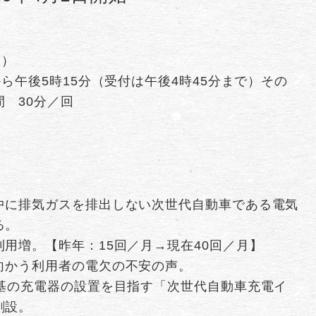
む）
ら午後5時15分（受付は午後4時45分まで）その
 30分／回
中に排気ガスを排出しない次世代自動車である電気
る。
用増。【昨年：15回／月→現在40回／月】
向かう利用者の電欠の不安の声。
万基の充電器の設置を目指す「次世代自動車充電イ
創設。