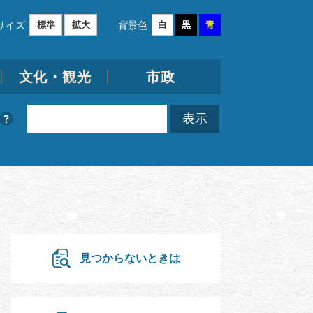
サイズ
背景色
標準
拡大
白
黒
青
文化・観光
市政
見つからないときは