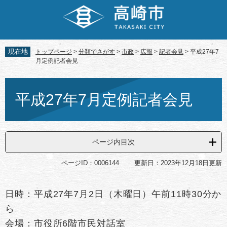
ペ
メ
ー
ニ
ジ
ュ
の
ー
先
を
現在地
トップページ
>
分類でさがす
>
市政
>
広報
>
記者会見
>
平成27年7
頭
飛
月定例記者会見
で
ば
す。
し
本
て
文
平成27年7月定例記者会見
本
文
へ
ページ内目次
ページID：0006144
更新日：2023年12月18日更新
日時：平成27年7月2日（木曜日）午前11時30分か
ら
会場：市役所6階市民対話室