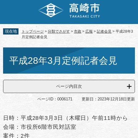
ペ
メ
ー
ニ
ジ
ュ
の
ー
先
を
現在地
トップページ
>
分類でさがす
>
市政
>
広報
>
記者会見
>
平成28年3
頭
飛
月定例記者会見
で
ば
す。
し
本
て
文
平成28年3月定例記者会見
本
文
へ
ページ内目次
ページID：0006171
更新日：2023年12月18日更新
日時：平成28年3月3日（木曜日）午前11時から
会場：市役所6階市民対話室
案件：2件