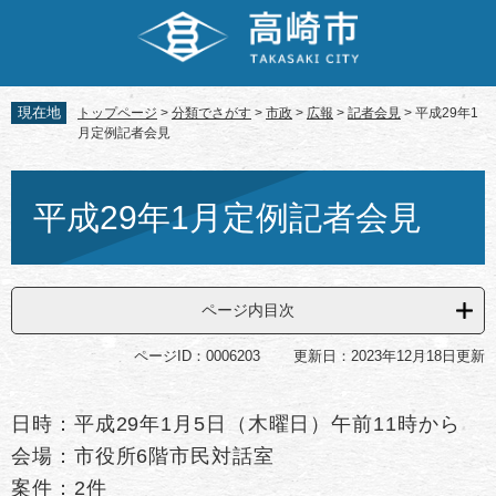
ペ
メ
ー
ニ
ジ
ュ
の
ー
先
を
現在地
トップページ
>
分類でさがす
>
市政
>
広報
>
記者会見
>
平成29年1
頭
飛
月定例記者会見
で
ば
す。
し
本
て
文
平成29年1月定例記者会見
本
文
へ
ページ内目次
ページID：0006203
更新日：2023年12月18日更新
日時：平成29年1月5日（木曜日）午前11時から
会場：市役所6階市民対話室
案件：2件