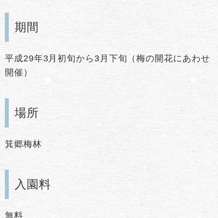
期間
平成29年3月初旬から3月下旬（梅の開花にあわせ
開催）
場所
箕郷梅林
入園料
無料