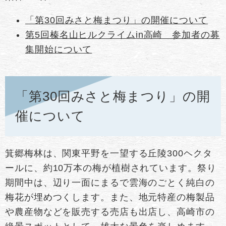
「第30回みさと梅まつり」の開催について
第5回榛名山ヒルクライムin高崎 参加者の募
集開始について
「第30回みさと梅まつり」の開
催について
箕郷梅林は、関東平野を一望する丘陵300ヘクタ
ールに、約10万本の梅が植樹されています。祭り
期間中は、辺り一面にまるで雲海のごとく純白の
梅花が埋めつくします。また、地元特産の梅製品
や農産物などを販売する売店も出店し、高崎市の