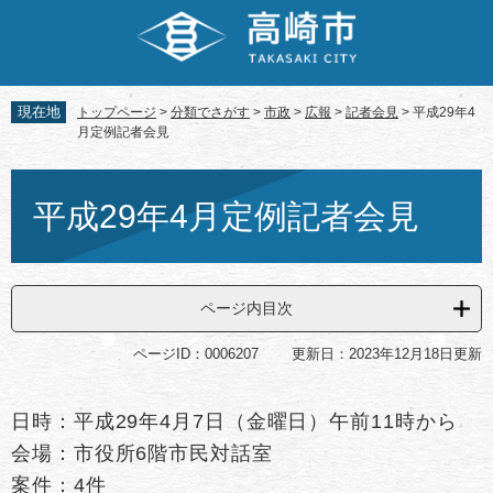
ペ
メ
ー
ニ
ジ
ュ
の
ー
先
を
現在地
トップページ
>
分類でさがす
>
市政
>
広報
>
記者会見
>
平成29年4
頭
飛
月定例記者会見
で
ば
す。
し
本
て
文
平成29年4月定例記者会見
本
文
へ
ページ内目次
ページID：0006207
更新日：2023年12月18日更新
日時：平成29年4月7日（金曜日）午前11時から
会場：市役所6階市民対話室
案件：4件