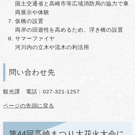
国土交通省と高崎市等広域消防局の協力で車
両展示や体験
仮橋の設置
両岸の回遊性を高めるため、浮き橋の設置
サマーファイヤ
河川内の立木や流木の利活用
問い合わせ先
観光課 電話：027-321-1257
ページの先頭に戻る
第44回高崎まつり大花火大会に