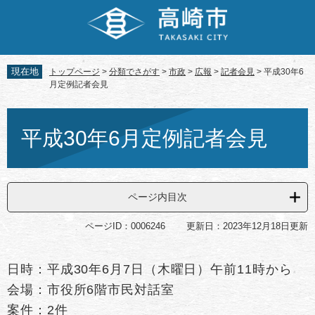
ペ
メ
ー
ニ
ジ
ュ
の
ー
先
を
現在地
トップページ
>
分類でさがす
>
市政
>
広報
>
記者会見
>
平成30年6
頭
飛
月定例記者会見
で
ば
す。
し
本
て
文
平成30年6月定例記者会見
本
文
へ
ページ内目次
ページID：0006246
更新日：2023年12月18日更新
日時：平成30年6月7日（木曜日）午前11時から
会場：市役所6階市民対話室
案件：2件