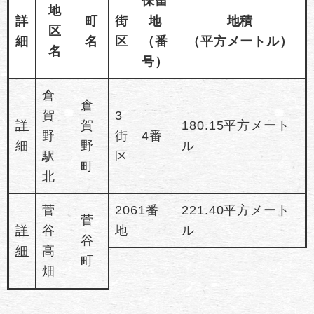
保留
地
詳
町
街
地
地積
区
細
名
区
（番
（平方メートル）
名
号）
倉
倉
賀
3
詳
賀
180.15平方メート
野
街
4番
細
野
ル
駅
区
町
北
菅
2061番
221.40平方メート
菅
詳
谷
地
ル
谷
細
高
町
畑