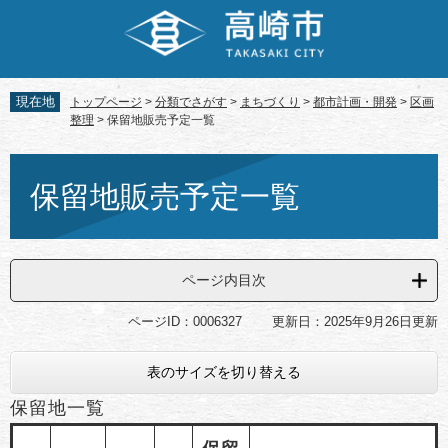
ペ
メ
ー
ニ
ジ
ュ
の
ー
先
を
現在地
トップページ
>
分類でさがす
>
まちづくり
>
都市計画・開発
>
区画
頭
飛
整理
>
保留地販売予定一覧
で
ば
す。
し
本
て
文
保留地販売予定一覧
本
文
へ
ページ内目次
ページID：0006327
更新日：2025年9月26日更新
表のサイズを切り替える
保留地一覧