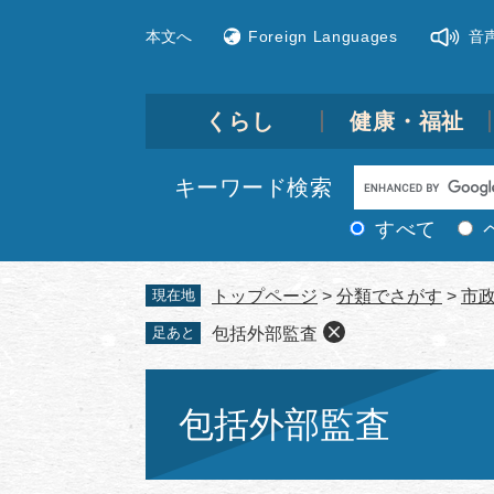
ペ
メ
本文へ
Foreign Languages
音
ー
ニ
ジ
ュ
の
ー
先
を
くらし
健康・福祉
頭
飛
で
ば
Google
キーワード検索
す。
し
カ
て
すべて
ス
本
文
タ
現在地
トップページ
>
分類でさがす
>
市
へ
ム
足あと
包括外部監査
検
索
本
文
包括外部監査