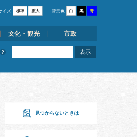
サイズ
背景色
標準
拡大
白
黒
青
文化・観光
市政
見つからないときは