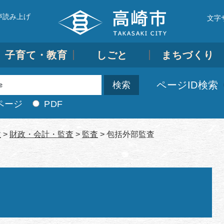
声読み上げ
文字
子育て・教育
しごと
まちづくり
ページID検索
ページ
PDF
政
>
財政・会計・監査
>
監査
>
包括外部監査