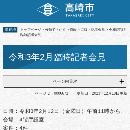
ペ
メ
ー
ニ
ジ
ュ
の
ー
先
を
現在地
トップページ
>
分類でさがす
>
市政
>
広報
>
記者会見
>
令和3年2月
頭
飛
臨時記者会見
で
ば
す。
し
本
て
文
令和3年2月臨時記者会見
本
文
へ
ページ内目次
ページID：0006671
更新日：2023年12月18日更新
日時：令和3年2月12日（金曜日）午前11時から
会場：4階庁議室
案件：4件