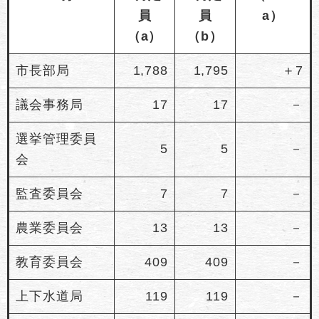
員
員
a）
（a）
（b）
市長部局
1,788
1,795
＋7
議会事務局
17
17
－
選挙管理委員
5
5
－
会
監査委員会
7
7
－
農業委員会
13
13
－
教育委員会
409
409
－
上下水道局
119
119
－