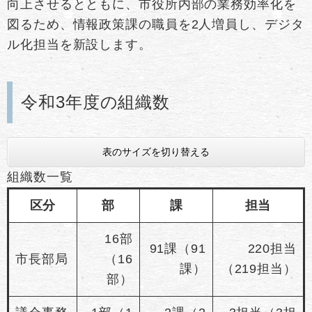
向上させるとともに、市役所内部の業務効率化を
図るため、情報政策課の職員を2人増員し、デジタ
ル化担当を新設します。
令和3年度の組織数
表のサイズを切り替える
組織数一覧
区分
部
課
担当
16部
91課（91
220担当
市長部局
（16
課）
（219担当）
部）