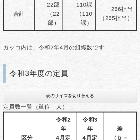
22部
110課
266担当
合計
（22
（110
（265担当）
部）
課）
カッコ内は、令和2年4月の組織数です。
令和3年度の定員
表のサイズを切り替える
定員数一覧（単位 人）
令和2
令和3
年
年
差
区分
4月定
4月定
（ｂ－