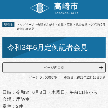
ペ
メ
ー
ニ
ジ
ュ
の
ー
先
を
現在地
トップページ
>
分類でさがす
>
市政
>
広報
>
記者会見
>
令和3年6月
頭
飛
定例記者会見
で
ば
す。
し
本
て
文
令和3年6月定例記者会見
本
文
へ
ページ内目次
ページID：0006679
更新日：2023年12月18日更新
日時：令和3年6月3日（木曜日）午前11時から
会場：庁議室
案件：2件