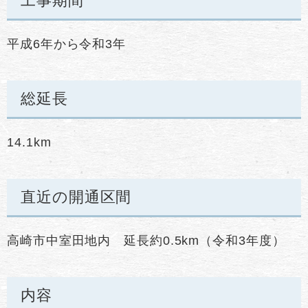
工事期間
平成6年から令和3年
総延長
14.1km
直近の開通区間
高崎市中室田地内 延長約0.5km（令和3年度）
内容