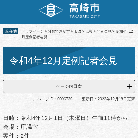
ペ
メ
ー
ニ
ジ
ュ
の
ー
先
を
現在地
トップページ
>
分類でさがす
>
市政
>
広報
>
記者会見
>
令和4年12
頭
飛
月定例記者会見
で
ば
す。
し
本
て
文
令和4年12月定例記者会見
本
文
へ
ページ内目次
ページID：0006730
更新日：2023年12月18日更新
日時：令和4年12月1日（木曜日）午前11時から
会場：庁議室
案件：2件