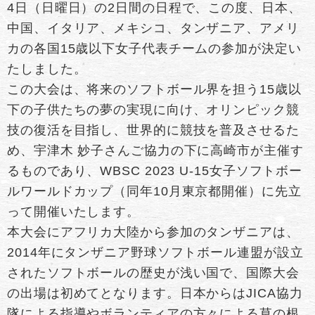
4日（日曜日）の2日間の日程で、この度、日本、
中国、イタリア、メキシコ、タンザニア、アメリ
カの各国15歳以下女子代表チームの参加が決定い
たしました。
この大会は、将来のソフトボール界を担う15歳以
下の子供たちの夢の実現に向け、オリンピック競
技の復活を目指し、世界的に競技を普及させるた
め、宇津木 妙子さんご協力の下に高崎市が主催す
るものであり、WBSC 2023 U-15女子ソフトボー
ルワールドカップ（同年10月東京都開催）に先立
って開催いたします。
本大会にアフリカ大陸から参加のタンザニアは、
2014年にタンザニア野球ソフトボール連盟が設立
されたソフトボールの歴史が浅い国で、国際大会
の出場は初めてとなります。日本からはJICA協力
隊による指導やボランティアの方々による草の根