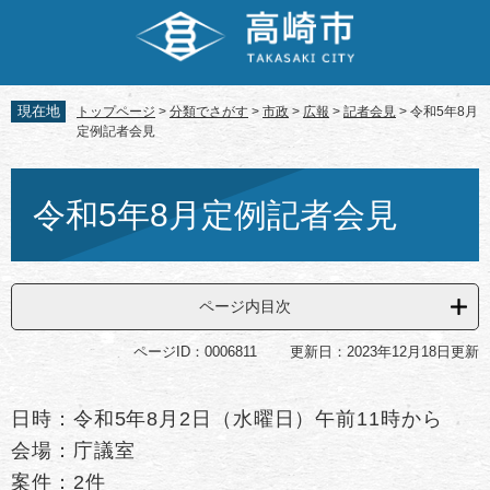
ペ
メ
ー
ニ
ジ
ュ
の
ー
先
を
現在地
トップページ
>
分類でさがす
>
市政
>
広報
>
記者会見
>
令和5年8月
頭
飛
定例記者会見
で
ば
す。
し
本
て
文
令和5年8月定例記者会見
本
文
へ
ページ内目次
ページID：0006811
更新日：2023年12月18日更新
日時：令和5年8月2日（水曜日）午前11時から
会場：庁議室
案件：2件