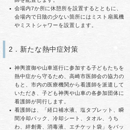
会場内7か所に休憩所を設置するとともに、
会場内で日陰の少ない箇所にはミスト扇風機
やミストシャワーを設置します。
2．新たな熱中症対策
神輿渡御や山車巡行に参加する子どもたちを
熱中症から守るため、高崎市医師会の協力の
もと、市内の医療機関から看護師を派遣して
いただき、子ども神輿や山車の各参加団体に
看護師が同行します。
看護師は、「経口補水液、塩タブレット、瞬
間冷却パック、冷却シート、タオル、うち
わ、絆創膏、消毒液、エチケット袋」をバッ