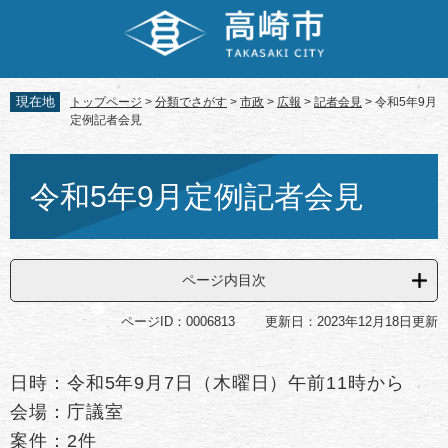
ペ
メ
ー
ニ
ジ
ュ
の
ー
先
を
現在地
トップページ
>
分類でさがす
>
市政
>
広報
>
記者会見
>
令和5年9月
頭
飛
定例記者会見
で
ば
す。
し
本
て
文
令和5年9月定例記者会見
本
文
へ
ページ内目次
ページID：0006813
更新日：2023年12月18日更新
日時：令和5年9月7日（木曜日）午前11時から
会場：庁議室
案件：2件