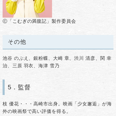
Ⓒ「こむぎの満腹記」製作委員会
その他
池谷 のぶえ、銀粉蝶、大崎 章、渋川 清彦、関 幸
治、三原 羽衣、海津 雪乃
5．監督
枝 優花・・・高崎市出身。映画「少女邂逅」が海
外の映画祭で高い評価を得る。